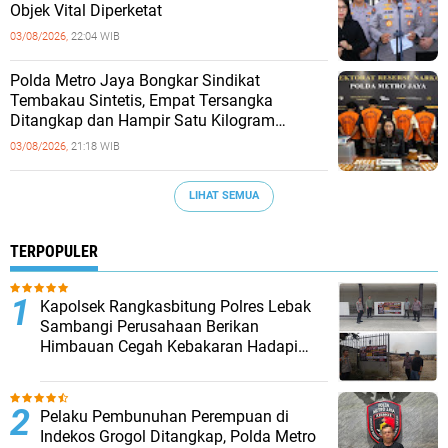
Objek Vital Diperketat
03/08/2026,
22:04 WIB
‎Polda Metro Jaya Bongkar Sindikat
Tembakau Sintetis, Empat Tersangka
Ditangkap dan Hampir Satu Kilogram
Barang Bukti Disita
03/08/2026,
21:18 WIB
LIHAT SEMUA
TERPOPULER
Kapolsek Rangkasbitung Polres Lebak
Sambangi Perusahaan Berikan
Himbauan Cegah Kebakaran Hadapi
Musim Kemarau
Pelaku Pembunuhan Perempuan di
Indekos Grogol Ditangkap, Polda Metro