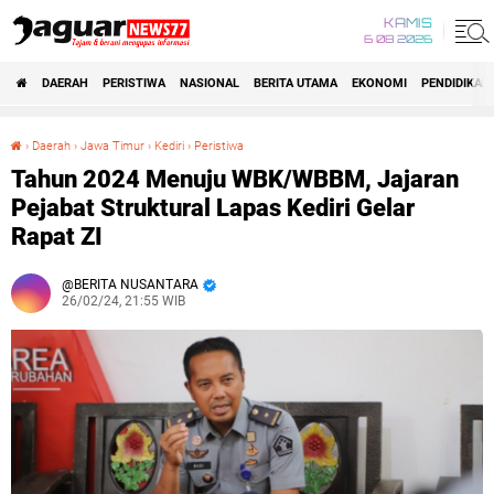
KAMIS
6 08 2026
DAERAH
PERISTIWA
NASIONAL
BERITA UTAMA
EKONOMI
PENDIDIKAN
›
Daerah
›
Jawa Timur
›
Kediri
›
Peristiwa
Tahun 2024 Menuju WBK/WBBM, Jajaran Pejabat Struktural Lapas Kediri Gelar Rapat ZI
Tahun 2024 Menuju WBK/WBBM, Jajaran
Pejabat Struktural Lapas Kediri Gelar
Rapat ZI
BERITA NUSANTARA
26/02/24, 21:55 WIB