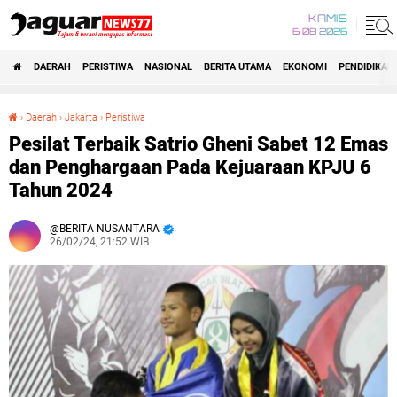
KAMIS
6 08 2026
DAERAH
PERISTIWA
NASIONAL
BERITA UTAMA
EKONOMI
PENDIDIKAN
›
Daerah
›
Jakarta
›
Peristiwa
Pesilat Terbaik Satrio Gheni Sabet 12 Emas dan Penghargaan Pada Kejuaraan KPJU 6 Tahun 2024
Pesilat Terbaik Satrio Gheni Sabet 12 Emas
dan Penghargaan Pada Kejuaraan KPJU 6
Tahun 2024
BERITA NUSANTARA
26/02/24, 21:52 WIB