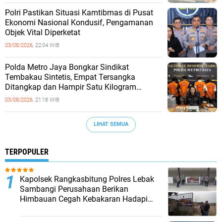
‎Polri Pastikan Situasi Kamtibmas di Pusat
Ekonomi Nasional Kondusif, Pengamanan
Objek Vital Diperketat
03/08/2026,
22:04 WIB
‎Polda Metro Jaya Bongkar Sindikat
Tembakau Sintetis, Empat Tersangka
Ditangkap dan Hampir Satu Kilogram
Barang Bukti Disita
03/08/2026,
21:18 WIB
LIHAT SEMUA
TERPOPULER
Kapolsek Rangkasbitung Polres Lebak
Sambangi Perusahaan Berikan
Himbauan Cegah Kebakaran Hadapi
Musim Kemarau