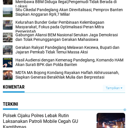
Membawa BBM Diduga Ilegal,Pengemudi Tidak Berada di
Lokasi
Situ Cikedal Pandeglang Akan Direvitalisasi, Pemprov Banten
Siapkan Anggaran Rp9,7 Miliar
Kelurahan Bunder Gelar Pembinaan Kelembagaan
Masyarakat, Fokus pada Optimalisasi Peran Mitra
Pemerintah
Gabungan Aliansi BEM Nasional Serukan Jaga Demokrasi
dan Tolak Penunggangan Gerakan Mahasiswa
Gerakan Rakyat Pandeglang Melawan Kecewa, Bupati dan
Jajaran Pemkab Tidak Temui Massa Aksi
Hasil Audiensi dengan Kemenag Pandeglang, Komando HAM
Akan Surati BPK dan Polda Banten
MDTA MA Bojong Kondang Rayakan Haflah Akhirussanah,
Siapkan Generasi Berakhlak Mulia dan Berprestasi
KOMENTAR
Tampilkan
TERKINI
Polsek Cijaku Polres Lebak Rutin
Laksanakan Patroli Mobile Cegah GU
Kamtibmas