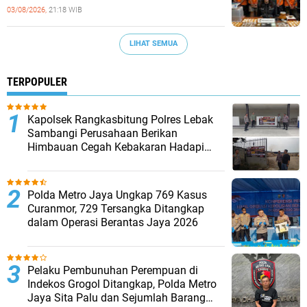
Barang Bukti Disita
03/08/2026,
21:18 WIB
LIHAT SEMUA
TERPOPULER
Kapolsek Rangkasbitung Polres Lebak
Sambangi Perusahaan Berikan
Himbauan Cegah Kebakaran Hadapi
Musim Kemarau
Polda Metro Jaya Ungkap 769 Kasus
Curanmor, 729 Tersangka Ditangkap
dalam Operasi Berantas Jaya 2026‎
Pelaku Pembunuhan Perempuan di
Indekos Grogol Ditangkap, Polda Metro
Jaya Sita Palu dan Sejumlah Barang