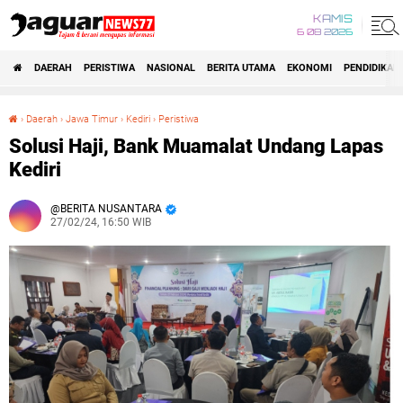
KAMIS
6 08 2026
DAERAH
PERISTIWA
NASIONAL
BERITA UTAMA
EKONOMI
PENDIDIKAN
›
Daerah
›
Jawa Timur
›
Kediri
›
Peristiwa
Solusi Haji, Bank Muamalat Undang Lapas Kediri
Solusi Haji, Bank Muamalat Undang Lapas
Kediri
BERITA NUSANTARA
27/02/24, 16:50 WIB