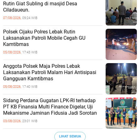
Rutin Giat Subling di masjid Desa
Ciladaueun.
07/08/2026,
09:24 WIB
Polsek Cijaku Polres Lebak Rutin
Laksanakan Patroli Mobile Cegah GU
Kamtibmas
05/08/2026,
17:43 WIB
Anggota Polsek Maja Polres Lebak
Laksanakan Patroli Malam Hari Antisipasi
Gangguan Kamtibmas
05/08/2026,
17:40 WIB
Sidang Perdana Gugatan LPK-RI terhadap
PT KB Finansia Multi Finance Digelar, Uji
Mekanisme Jaminan Fidusia Jadi Sorotan
03/08/2026,
23:01 WIB
LIHAT SEMUA