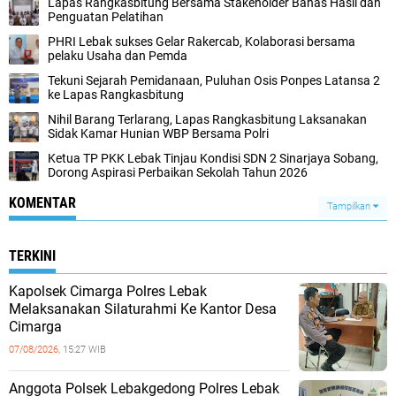
Lapas Rangkasbitung Bersama Stakeholder Bahas Hasil dan
Penguatan Pelatihan
PHRI Lebak sukses Gelar Rakercab, Kolaborasi bersama
pelaku Usaha dan Pemda
Tekuni Sejarah Pemidanaan, Puluhan Osis Ponpes Latansa 2
ke Lapas Rangkasbitung
Nihil Barang Terlarang, Lapas Rangkasbitung Laksanakan
Sidak Kamar Hunian WBP Bersama Polri
Ketua TP PKK Lebak Tinjau Kondisi SDN 2 Sinarjaya Sobang,
Dorong Aspirasi Perbaikan Sekolah Tahun 2026
KOMENTAR
Tampilkan
TERKINI
Kapolsek Cimarga Polres Lebak
Melaksanakan Silaturahmi Ke Kantor Desa
Cimarga
07/08/2026,
15:27 WIB
Anggota Polsek Lebakgedong Polres Lebak