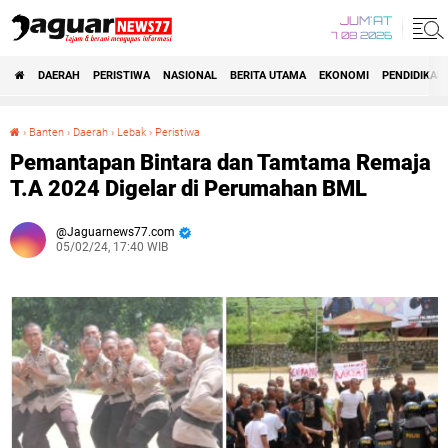
JUM'AT
7 08 2026
DAERAH
PERISTIWA
NASIONAL
BERITA UTAMA
EKONOMI
PENDIDIKAN
›
Banten
›
Daerah
›
Lebak
›
Peristiwa
Pemantapan Bintara dan Tamtama Remaja T.A 2024 Digelar di Perumahan BML
Pemantapan Bintara dan Tamtama Remaja
T.A 2024 Digelar di Perumahan BML
Jaguarnews77.com
05/02/24, 17:40 WIB