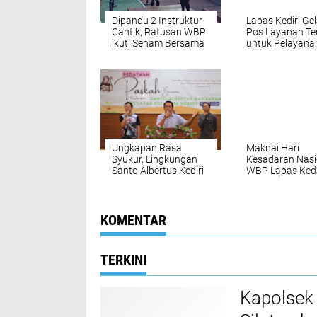
Dipandu 2 Instruktur
Lapas Kediri Gel
Cantik, Ratusan WBP
Pos Layanan Te
ikuti Senam Bersama
untuk Pelayana
Pembinaan Jasmani
Kesehatan WB
Lansia
Ungkapan Rasa
Maknai Hari
Syukur, Lingkungan
Kesadaran Nasi
Santo Albertus Kediri
WBP Lapas Kedi
Laksanakan Ibadah
Jadi Petugas U
Paskah bersama
Warga Binaan
Pemasyarakatan
KOMENTAR
Lapas Kelas IIA Kediri
TERKINI
Kapolsek