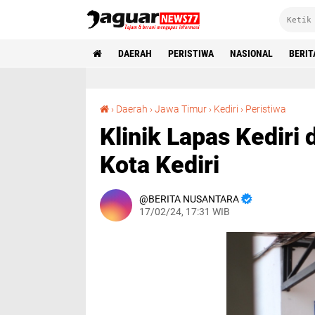
DAERAH
PERISTIWA
NASIONAL
BERIT
Klinik Lapas Kediri dapat Kunjungan dari Dinkes Kota Kediri
›
Daerah
›
Jawa Timur
›
Kediri
›
Peristiwa
Klinik Lapas Kediri
Kota Kediri
BERITA NUSANTARA
17/02/24, 17:31 WIB