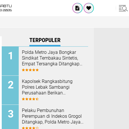
SABTU
8 2026
TERPOPULER
‎Polda Metro Jaya Bongkar
Sindikat Tembakau Sintetis,
Empat Tersangka Ditangkap
dan Hampir Satu Kilogram
Barang Bukti Disita
Kapolsek Rangkasbitung
Polres Lebak Sambangi
Perusahaan Berikan
Himbauan Cegah Kebakaran
Hadapi Musim Kemarau
Pelaku Pembunuhan
Perempuan di Indekos Grogol
Ditangkap, Polda Metro Jaya
Sita Palu dan Sejumlah