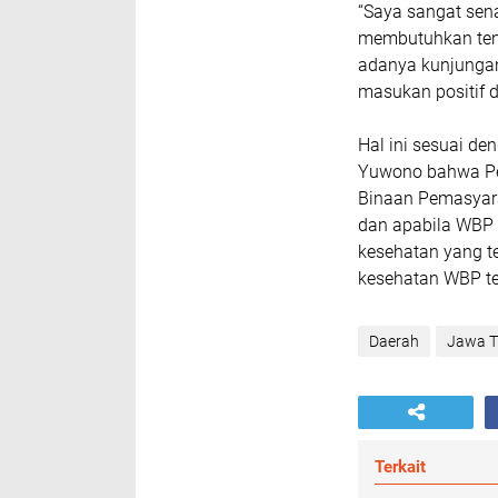
“Saya sangat sen
membutuhkan tena
adanya kunjungan 
masukan positif d
Hal ini sesuai 
Yuwono bahwa Pel
Binaan Pemasyar
dan apabila WBP 
kesehatan yang t
kesehatan WBP ter
Daerah
Jawa T
Terkait