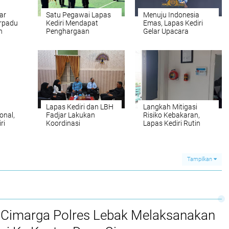
ar
Satu Pegawai Lapas
Menuju Indonesia
rpadu
Kediri Mendapat
Emas, Lapas Kediri
n
Penghargaan
Gelar Upacara
P
Pegawai Teladan
Harkitnas ke-116
Lapas Kediri dan LBH
Langkah Mitigasi
onal,
Fadjar Lakukan
Risiko Kebakaran,
ri
Koordinasi
Lapas Kediri Rutin
pacara
Tingkatkan
Lakukan Perawatan
Kerjasama dalam
Dan Pengecekan Apar
Pemberian Bantuan
Hukum
Tampilkan
 Cimarga Polres Lebak Melaksanakan