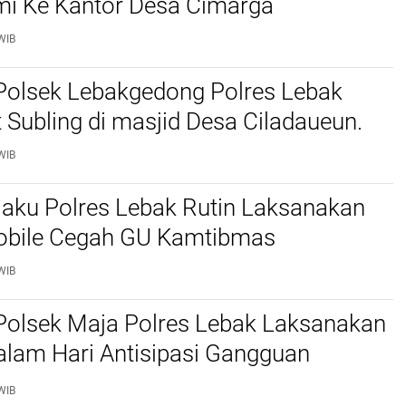
mi Ke Kantor Desa Cimarga
WIB
Polsek Lebakgedong Polres Lebak
t Subling di masjid Desa Ciladaueun.
WIB
jaku Polres Lebak Rutin Laksanakan
Mobile Cegah GU Kamtibmas
WIB
Polsek Maja Polres Lebak Laksanakan
alam Hari Antisipasi Gangguan
as
WIB