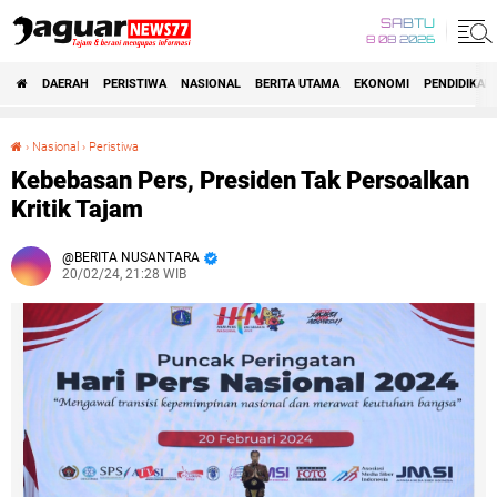
SABTU
8 08 2026
DAERAH
PERISTIWA
NASIONAL
BERITA UTAMA
EKONOMI
PENDIDIKAN
›
Nasional
›
Peristiwa
Kebebasan Pers, Presiden Tak Persoalkan Kritik Tajam
Kebebasan Pers, Presiden Tak Persoalkan
Kritik Tajam
BERITA NUSANTARA
20/02/24, 21:28 WIB