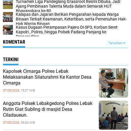
Turnamen Liga Pandeglang Grassroot Resmi Dibuka, Jadi
Ajang Pembinaan Talenta Muda dalam Semarak HUT
Bhayangkara ke-80
Kalapas dan Jajaran Berikan Pengarahan kepada Warga
Binaan Terkait Keamanan, Ketertiban, serta Pemenuhan Hak-
Hak Warga Binaan
Kasus Dugaan Perampasan Pajero Di-SP3, Korban Seret
Kapolri , Polres, hingga Polsek Padang Panjang ke
Praperadilan
KOMENTAR
Tampilkan
TERKINI
Kapolsek Cimarga Polres Lebak
Melaksanakan Silaturahmi Ke Kantor Desa
Cimarga
07/08/2026,
15:27 WIB
Anggota Polsek Lebakgedong Polres Lebak
Rutin Giat Subling di masjid Desa
Ciladaueun.
07/08/2026,
09:24 WIB