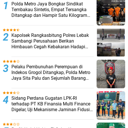
‎Polda Metro Jaya Bongkar Sindikat
Tembakau Sintetis, Empat Tersangka
Ditangkap dan Hampir Satu Kilogram
Barang Bukti Disita
Kapolsek Rangkasbitung Polres Lebak
Sambangi Perusahaan Berikan
Himbauan Cegah Kebakaran Hadapi
Musim Kemarau
Pelaku Pembunuhan Perempuan di
Indekos Grogol Ditangkap, Polda Metro
Jaya Sita Palu dan Sejumlah Barang
Bukti
Sidang Perdana Gugatan LPK-RI
terhadap PT KB Finansia Multi Finance
Digelar, Uji Mekanisme Jaminan Fidusia
Jadi Sorotan