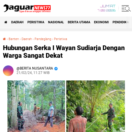
JUM'AT
7 08 2026
DAERAH
PERISTIWA
NASIONAL
BERITA UTAMA
EKONOMI
PENDIDIKAN
›
Banten
›
Daerah
›
Pandeglang
›
Peristiwa
Hubungan Serka I Wayan Sudiarja Dengan Warga Sangat Dekat
Hubungan Serka I Wayan Sudiarja Dengan
Warga Sangat Dekat
BERITA NUSANTARA
21/02/24, 11:27 WIB