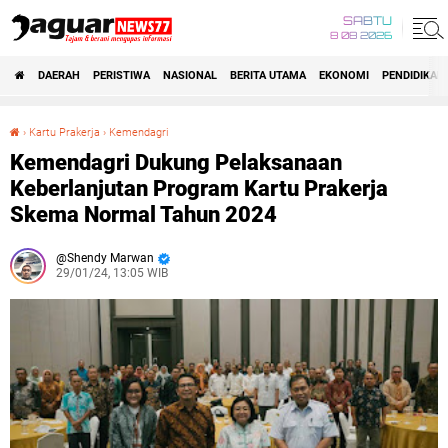
SABTU
8 08 2026
DAERAH
PERISTIWA
NASIONAL
BERITA UTAMA
EKONOMI
PENDIDIKAN
›
Kartu Prakerja
›
Kemendagri
Kemendagri Dukung Pelaksanaan Keberlanjutan Program Kartu Prakerja Skema Normal Tahun 2024
Kemendagri Dukung Pelaksanaan
Keberlanjutan Program Kartu Prakerja
Skema Normal Tahun 2024
Shendy Marwan
29/01/24, 13:05 WIB