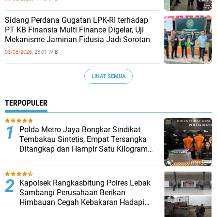
Sidang Perdana Gugatan LPK-RI terhadap
PT KB Finansia Multi Finance Digelar, Uji
Mekanisme Jaminan Fidusia Jadi Sorotan
03/08/2026,
23:01 WIB
LIHAT SEMUA
TERPOPULER
‎Polda Metro Jaya Bongkar Sindikat
Tembakau Sintetis, Empat Tersangka
Ditangkap dan Hampir Satu Kilogram
Barang Bukti Disita
Kapolsek Rangkasbitung Polres Lebak
Sambangi Perusahaan Berikan
Himbauan Cegah Kebakaran Hadapi
Musim Kemarau