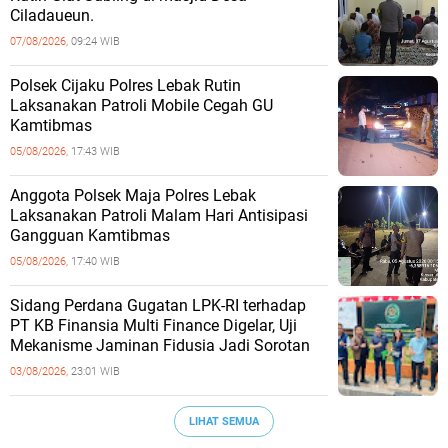
Ciladaueun.
07/08/2026,
09:24 WIB
Polsek Cijaku Polres Lebak Rutin
Laksanakan Patroli Mobile Cegah GU
Kamtibmas
05/08/2026,
17:43 WIB
Anggota Polsek Maja Polres Lebak
Laksanakan Patroli Malam Hari Antisipasi
Gangguan Kamtibmas
05/08/2026,
17:40 WIB
Sidang Perdana Gugatan LPK-RI terhadap
PT KB Finansia Multi Finance Digelar, Uji
Mekanisme Jaminan Fidusia Jadi Sorotan
03/08/2026,
23:01 WIB
LIHAT SEMUA