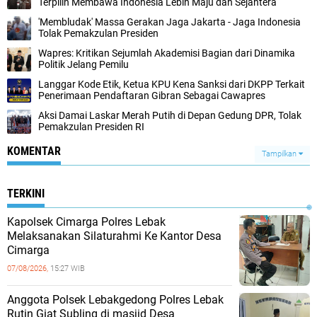
Terpilih Membawa Indonesia Lebih Maju dan Sejahtera
'Membludak' Massa Gerakan Jaga Jakarta - Jaga Indonesia
Tolak Pemakzulan Presiden
Wapres: Kritikan Sejumlah Akademisi Bagian dari Dinamika
Politik Jelang Pemilu
Langgar Kode Etik, Ketua KPU Kena Sanksi dari DKPP Terkait
Penerimaan Pendaftaran Gibran Sebagai Cawapres
Aksi Damai Laskar Merah Putih di Depan Gedung DPR, Tolak
Pemakzulan Presiden RI
KOMENTAR
Tampilkan
TERKINI
Kapolsek Cimarga Polres Lebak
Melaksanakan Silaturahmi Ke Kantor Desa
Cimarga
07/08/2026,
15:27 WIB
Anggota Polsek Lebakgedong Polres Lebak
Rutin Giat Subling di masjid Desa