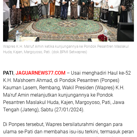
Wapres K.H. Ma'ruf Amin ketika kunjungannya ke Pondok Pesantren Maslakul
Huda, Kajen, Margoyoso, Pati. (dok.BPMI Setwapres)
PATI
,
JAGUARNEWS77.COM
– Usai menghadiri Haul ke-52
K.H. Ma'shoem Ahmad, di Pondok Pesantren (Ponpes)
Kauman Lasem, Rembang, Wakil Presiden (Wapres) K.H.
Ma'ruf Amin melanjutkan kunjungannya ke Pondok
Pesantren Maslakul Huda, Kajen, Margoyoso, Pati, Jawa
Tengah (Jateng), Sabtu (27/01/2024).
Di Ponpes tersebut, Wapres bersilaturahmi dengan para
ulama se-Pati dan membahas isu-isu terkini, termasuk peran