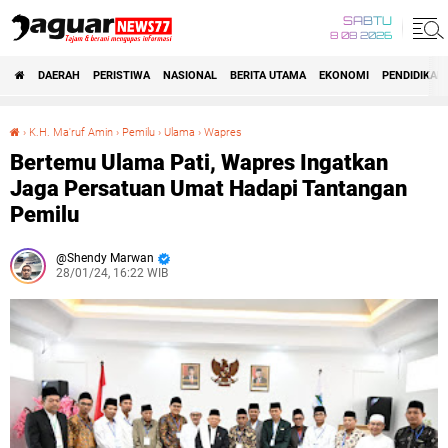
SABTU
8 08 2026
DAERAH
PERISTIWA
NASIONAL
BERITA UTAMA
EKONOMI
PENDIDIKAN
›
K.H. Ma'ruf Amin
›
Pemilu
›
Ulama
›
Wapres
Bertemu Ulama Pati, Wapres Ingatkan Jaga Persatuan Umat Hadapi Tantangan Pemilu
Bertemu Ulama Pati, Wapres Ingatkan
Jaga Persatuan Umat Hadapi Tantangan
Pemilu
Shendy Marwan
28/01/24, 16:22 WIB