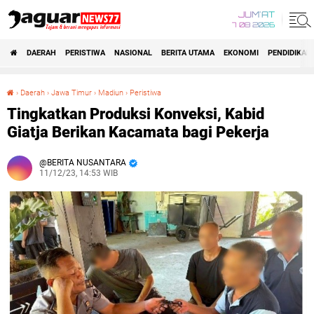
JUM'AT
7 08 2026
DAERAH
PERISTIWA
NASIONAL
BERITA UTAMA
EKONOMI
PENDIDIKAN
›
Daerah
›
Jawa Timur
›
Madiun
›
Peristiwa
Tingkatkan Produksi Konveksi, Kabid Giatja Berikan Kacamata bagi Pekerja
Tingkatkan Produksi Konveksi, Kabid
Giatja Berikan Kacamata bagi Pekerja
BERITA NUSANTARA
11/12/23, 14:53 WIB