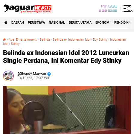
MINGGU
9 08 2026
DAERAH
PERISTIWA
NASIONAL
BERITA UTAMA
EKONOMI
PENDIDIKAN
›
Abel Entertainment
›
Belinda
›
Belinda ex Indonesian Idol
›
Edy Stinky
›
Indonesian
Idol
›
Stinky
Belinda ex Indonesian Idol 2012 Luncurkan Single Perdana, Ini Komentar Edy Stinky
Belinda ex Indonesian Idol 2012 Luncurkan
Single Perdana, Ini Komentar Edy Stinky
Shendy Marwan
13/10/23, 17:37 WIB