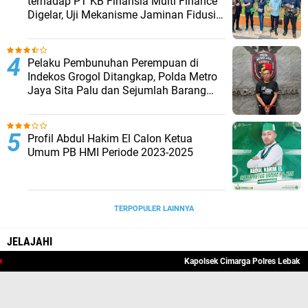
terhadap PT KB Finansia Multi Finance
Digelar, Uji Mekanisme Jaminan Fidusia
Jadi Sorotan
Pelaku Pembunuhan Perempuan di
Indekos Grogol Ditangkap, Polda Metro
Jaya Sita Palu dan Sejumlah Barang
Bukti
Profil Abdul Hakim El Calon Ketua
Umum PB HMI Periode 2023-2025
TERPOPULER LAINNYA
JELAJAHI
Kapolsek Cimarga Polres Lebak Mela
ADVERTORIAL
BANTEN
BERITA UTAMA
DAERAH
HUKRIM
LEBAK