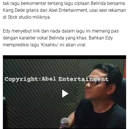
tak ragu berkomentar tentang lagu ciptaan Belinda bersama
Kang Dede gitaris dari Abel Entertainment, usai sesi rekaman
di Stick studio miliknya.
Edy menyebut lirik dan nada dalam lagu ini memang pas
dengan karakter vokal Belinda yang khas. Bahkan Edy
memprediksi lagu ‘Kisahku‘ ini akan viral.