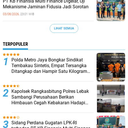
PT KB Finansia Multi Finance Digelar, Uji
Mekanisme Jaminan Fidusia Jadi Sorotan
03/08/2026,
23:01 WIB
LIHAT SEMUA
TERPOPULER
‎Polda Metro Jaya Bongkar Sindikat
Tembakau Sintetis, Empat Tersangka
Ditangkap dan Hampir Satu Kilogram
Barang Bukti Disita
Kapolsek Rangkasbitung Polres Lebak
Sambangi Perusahaan Berikan
Himbauan Cegah Kebakaran Hadapi
Musim Kemarau
Sidang Perdana Gugatan LPK-RI