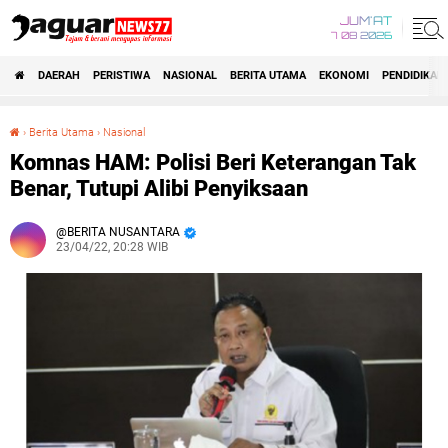
JUM'AT
7 08 2026
DAERAH
PERISTIWA
NASIONAL
BERITA UTAMA
EKONOMI
PENDIDIKAN
›
Berita Utama
›
Nasional
Komnas HAM: Polisi Beri Keterangan Tak Benar, Tutupi Alibi Penyiksaan
Komnas HAM: Polisi Beri Keterangan Tak
Benar, Tutupi Alibi Penyiksaan
BERITA NUSANTARA
23/04/22, 20:28 WIB