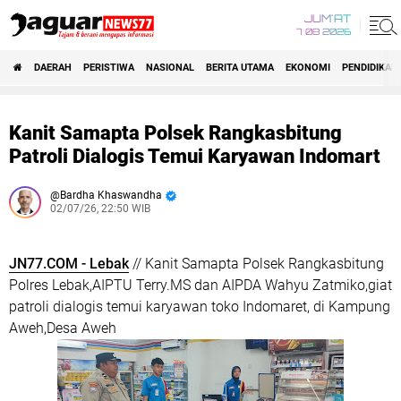
JUM'AT
7 08 2026
DAERAH
PERISTIWA
NASIONAL
BERITA UTAMA
EKONOMI
PENDIDIKAN
Kanit Samapta Polsek Rangkasbitung
Patroli Dialogis Temui Karyawan Indomart
Bardha Khaswandha
02/07/26, 22:50 WIB
JN77.COM - Lebak
// Kanit Samapta Polsek Rangkasbitung
Polres Lebak,AIPTU Terry.MS dan AIPDA Wahyu Zatmiko,giat
patroli dialogis temui karyawan toko Indomaret, di Kampung
Aweh,Desa Aweh