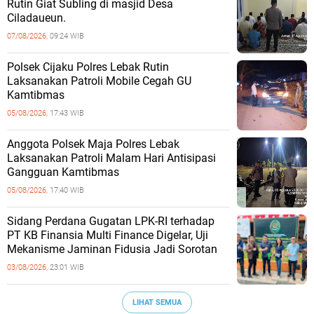
Rutin Giat Subling di masjid Desa
Ciladaueun.
07/08/2026,
09:24 WIB
Polsek Cijaku Polres Lebak Rutin
Laksanakan Patroli Mobile Cegah GU
Kamtibmas
05/08/2026,
17:43 WIB
Anggota Polsek Maja Polres Lebak
Laksanakan Patroli Malam Hari Antisipasi
Gangguan Kamtibmas
05/08/2026,
17:40 WIB
Sidang Perdana Gugatan LPK-RI terhadap
PT KB Finansia Multi Finance Digelar, Uji
Mekanisme Jaminan Fidusia Jadi Sorotan
03/08/2026,
23:01 WIB
LIHAT SEMUA