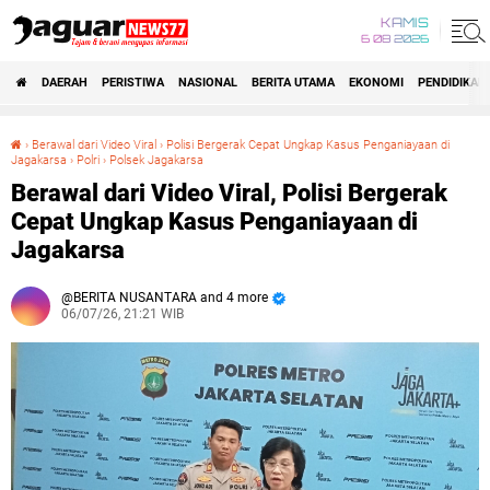
KAMIS
6 08 2026
DAERAH
PERISTIWA
NASIONAL
BERITA UTAMA
EKONOMI
PENDIDIKAN
›
Berawal dari Video Viral
›
Polisi Bergerak Cepat Ungkap Kasus Penganiayaan di
Jagakarsa
›
Polri
›
Polsek Jagakarsa
Berawal dari Video Viral, Polisi Bergerak Cepat Ungkap Kasus Penganiayaan di Jagakarsa
Berawal dari Video Viral, Polisi Bergerak
Cepat Ungkap Kasus Penganiayaan di
Jagakarsa
BERITA NUSANTARA and 4 more
06/07/26, 21:21 WIB