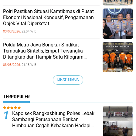
‎Polri Pastikan Situasi Kamtibmas di Pusat
Ekonomi Nasional Kondusif, Pengamanan
Objek Vital Diperketat
03/08/2026,
22:04 WIB
‎Polda Metro Jaya Bongkar Sindikat
Tembakau Sintetis, Empat Tersangka
Ditangkap dan Hampir Satu Kilogram
Barang Bukti Disita
03/08/2026,
21:18 WIB
LIHAT SEMUA
TERPOPULER
Kapolsek Rangkasbitung Polres Lebak
Sambangi Perusahaan Berikan
Himbauan Cegah Kebakaran Hadapi
Musim Kemarau