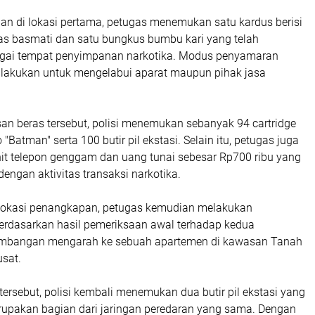
an di lokasi pertama, petugas menemukan satu kardus berisi
as basmati dan satu bungkus bumbu kari yang telah
agai tempat penyimpanan narkotika. Modus penyamaran
dilakukan untuk mengelabui aparat maupun pihak jasa
an beras tersebut, polisi menemukan sebanyak 94 cartridge
"Batman" serta 100 butir pil ekstasi. Selain itu, petugas juga
it telepon genggam dan uang tunai sebesar Rp700 ribu yang
dengan aktivitas transaksi narkotika.
i lokasi penangkapan, petugas kemudian melakukan
dasarkan hasil pemeriksaan awal terhadap kedua
embangan mengarah ke sebuah apartemen di kawasan Tanah
usat.
 tersebut, polisi kembali menemukan dua butir pil ekstasi yang
upakan bagian dari jaringan peredaran yang sama. Dengan