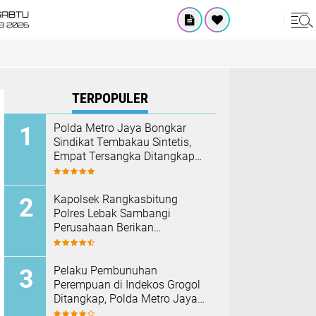
SABTU
8 2026
TERPOPULER
‎Polda Metro Jaya Bongkar
Sindikat Tembakau Sintetis,
Empat Tersangka Ditangkap
dan Hampir Satu Kilogram
Barang Bukti Disita
Kapolsek Rangkasbitung
Polres Lebak Sambangi
Perusahaan Berikan
Himbauan Cegah Kebakaran
Hadapi Musim Kemarau
Pelaku Pembunuhan
Perempuan di Indekos Grogol
Ditangkap, Polda Metro Jaya
Sita Palu dan Sejumlah