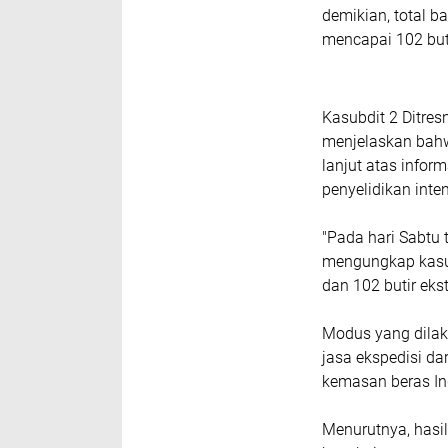
demikian, total b
mencapai 102 buti
Kasubdit 2 Ditre
menjelaskan bahw
lanjut atas info
penyelidikan inten
"Pada hari Sabtu 
mengungkap kasus
dan 102 butir eks
Modus yang dilak
jasa ekspedisi d
kemasan beras Indi
Menurutnya, hasi