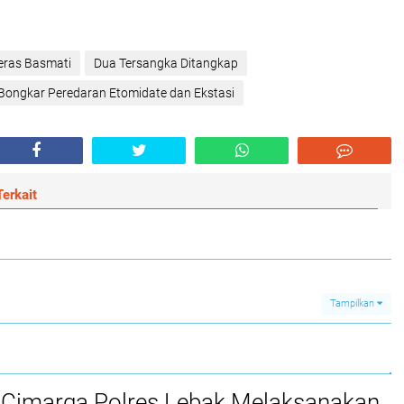
ras Basmati
Dua Tersangka Ditangkap‎
Bongkar Peredaran Etomidate dan Ekstasi
erkait
Tampilkan
 Cimarga Polres Lebak Melaksanakan