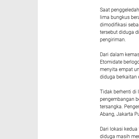
Saat penggeledah
lima bungkus ber
dimodifikasi seb
tersebut diduga 
pengiriman.
Dari dalam kemas
Etomidate berlogo 
menyita empat un
diduga berkaitan 
Tidak berhenti d
pengembangan ber
tersangka. Peng
Abang, Jakarta P
Dari lokasi kedua
diduga masih mer