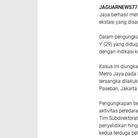
JAGUARNEWS77.
Jaya berhasil me
ekstasi yang dis
Dalam pengungkapa
Y (29) yang didug
dengan indikasi ke
Kasus ini diungk
Metro Jaya pada 
tersangka dilaku
Paseban, Jakarta
Pengungkapan ber
aktivitas peredara
Tim Subdirektora
penyelidikan hin
kedua terduga pe