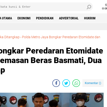
8 0
A UTAMA
EKONOMI
PENDIDIKAN
ADVERTORIAL
HUKRIM
ka Ditangkap‎
›
Polda Metro Jaya Bongkar Peredaran Etomidate dan
ongkar Peredaran Etomidate
Kemasan Beras Basmati, Dua
p‎
Komentar (
)