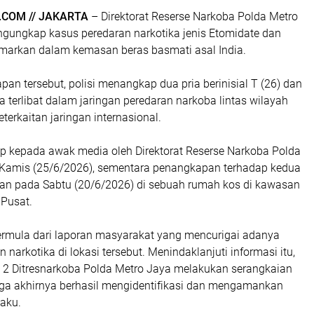
COM // JAKARTA
– Direktorat Reserse Narkoba Polda Metro
ngungkap kasus peredaran narkotika jenis Etomidate dan
amarkan dalam kemasan beras basmati asal India.
n tersebut, polisi menangkap dua pria berinisial T (26) dan
a terlibat dalam jaringan peredaran narkoba lintas wilayah
terkaitan jaringan internasional.
ap kepada awak media oleh Direktorat Reserse Narkoba Polda
Kamis (25/6/2026), sementara penangkapan terhadap kedua
kan pada Sabtu (20/6/2026) di sebuah rumah kos di kawasan
 Pusat.
mula dari laporan masyarakat yang mencurigai adanya
n narkotika di lokasi tersebut. Menindaklanjuti informasi itu,
t 2 Ditresnarkoba Polda Metro Jaya melakukan serangkaian
gga akhirnya berhasil mengidentifikasi dan mengamankan
laku.