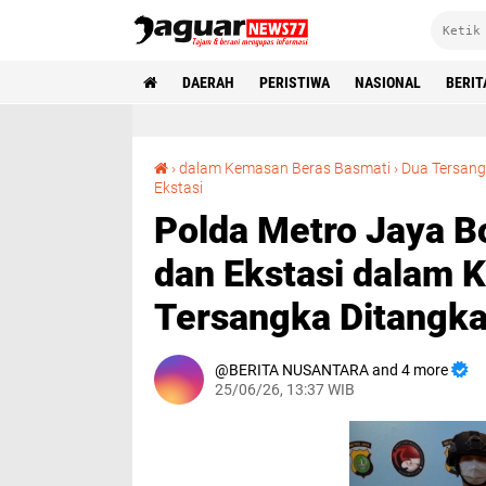
DAERAH
PERISTIWA
NASIONAL
BERIT
›
dalam Kemasan Beras Basmati
›
Dua Tersang
Polda Metro Jaya Bongkar Peredaran Etomidate dan Ekstasi dalam Kemasan Beras Basmati, Dua Tersangka Ditangkap‎
Ekstasi
Polda Metro Jaya B
dan Ekstasi dalam 
Tersangka Ditangka
BERITA NUSANTARA and 4 more
25/06/26, 13:37 WIB