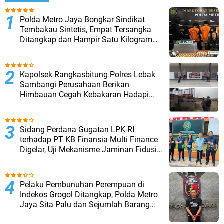
‎Polda Metro Jaya Bongkar Sindikat
Tembakau Sintetis, Empat Tersangka
Ditangkap dan Hampir Satu Kilogram
Barang Bukti Disita
Kapolsek Rangkasbitung Polres Lebak
Sambangi Perusahaan Berikan
Himbauan Cegah Kebakaran Hadapi
Musim Kemarau
Sidang Perdana Gugatan LPK-RI
terhadap PT KB Finansia Multi Finance
Digelar, Uji Mekanisme Jaminan Fidusia
Jadi Sorotan
Pelaku Pembunuhan Perempuan di
Indekos Grogol Ditangkap, Polda Metro
Jaya Sita Palu dan Sejumlah Barang
Bukti