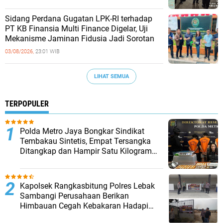
Sidang Perdana Gugatan LPK-RI terhadap
PT KB Finansia Multi Finance Digelar, Uji
Mekanisme Jaminan Fidusia Jadi Sorotan
03/08/2026,
23:01 WIB
LIHAT SEMUA
TERPOPULER
‎Polda Metro Jaya Bongkar Sindikat
Tembakau Sintetis, Empat Tersangka
Ditangkap dan Hampir Satu Kilogram
Barang Bukti Disita
Kapolsek Rangkasbitung Polres Lebak
Sambangi Perusahaan Berikan
Himbauan Cegah Kebakaran Hadapi
Musim Kemarau