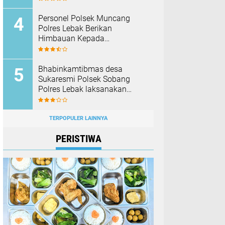
Barang Bukti
Personel Polsek Muncang
Polres Lebak Berikan
Himbauan Kepada
Masyarakat Agar Tidak
Membakar Hutan dan Lahan
Bhabinkamtibmas desa
Sukaresmi Polsek Sobang
Polres Lebak laksanakan
Sambang di Desa binaanya
TERPOPULER LAINNYA
PERISTIWA