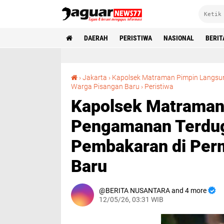
DAERAH
PERISTIWA
NASIONAL
BERIT
›
Jakarta
›
‎Kapolsek Matraman Pimpin Langsu
‎Kapolsek Matraman Pimpin Langsung Pengamanan Terduga Pelaku Teror Pembakaran di Permukiman Warga Pisangan Baru‎
Warga Pisangan Baru‎
›
Peristiwa
‎Kapolsek Matrama
Pengamanan Terdug
Pembakaran di Per
Baru‎
BERITA NUSANTARA and 4 more
12/05/26, 03:31 WIB