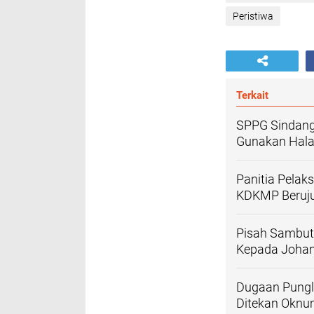
Peristiwa
Terkait
SPPG Sindangl
Gunakan Hala
Panitia Pelak
KDKMP Beruju
Pisah Sambut
Kepada Johan
‎Dugaan Pungl
Ditekan Oknu