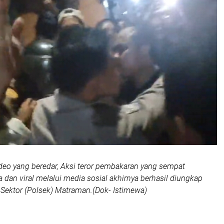
deo yang beredar, Aksi teror pembakaran yang sempat
dan viral melalui media sosial akhirnya berhasil diungkap
n Sektor (Polsek) Matraman.(Dok- Istimewa)