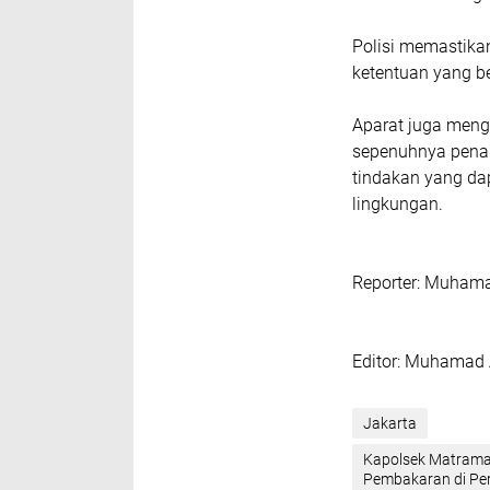
Polisi memastika
ketentuan yang be
Aparat juga meng
sepenuhnya penan
tindakan yang d
lingkungan.
‎Reporter: Muham
‎Editor: Muhamad 
Jakarta
‎Kapolsek Matram
Pembakaran di Pe