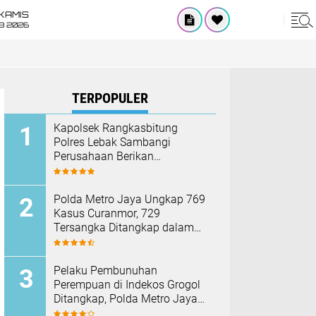
KAMIS
8 2026
TERPOPULER
Kapolsek Rangkasbitung
Polres Lebak Sambangi
Perusahaan Berikan
Himbauan Cegah Kebakaran
Hadapi Musim Kemarau
Polda Metro Jaya Ungkap 769
Kasus Curanmor, 729
Tersangka Ditangkap dalam
Operasi Berantas Jaya 2026‎
Pelaku Pembunuhan
Perempuan di Indekos Grogol
Ditangkap, Polda Metro Jaya
Sita Palu dan Sejumlah