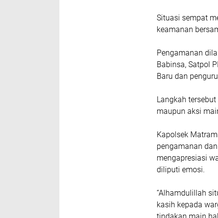
Situasi sempat m
keamanan bersam
Pengamanan dilak
Babinsa, Satpol 
Baru dan penguru
Langkah tersebut
maupun aksi main
Kapolsek Matrama
pengamanan dan ev
mengapresiasi wa
diliputi emosi.
“Alhamdulillah si
kasih kepada war
tindakan main hak