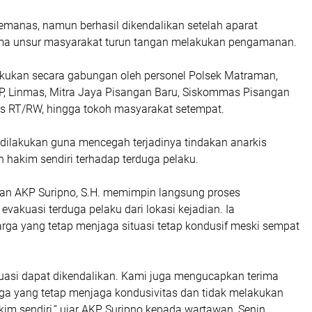
emanas, namun berhasil dikendalikan setelah aparat
a unsur masyarakat turun tangan melakukan pengamanan.
ukan secara gabungan oleh personel Polsek Matraman,
PP, Linmas, Mitra Jaya Pisangan Baru, Siskommas Pisangan
s RT/RW, hingga tokoh masyarakat setempat.
 dilakukan guna mencegah terjadinya tindakan anarkis
 hakim sendiri terhadap terduga pelaku.
n AKP Suripno, S.H. memimpin langsung proses
akuasi terduga pelaku dari lokasi kejadian. Ia
rga yang tetap menjaga situasi tetap kondusif meski sempat
tuasi dapat dikendalikan. Kami juga mengucapkan terima
ga yang tetap menjaga kondusivitas dan tidak melakukan
im sendiri,” ujar AKP Suripno kepada wartawan, Senin