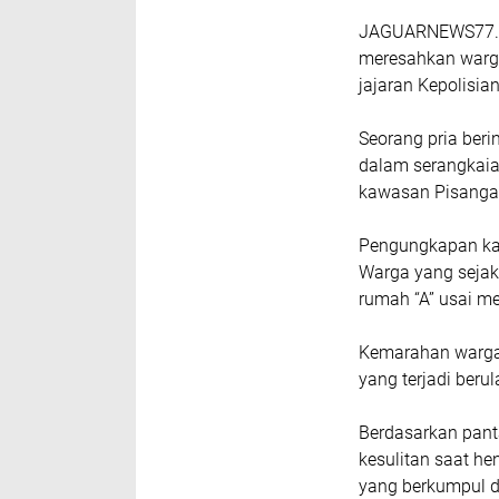
JAGUARNEWS77.
meresahkan warga 
jajaran Kepolisia
Seorang pria berin
dalam serangkaia
kawasan Pisangan
Pengungkapan kas
Warga yang sejak
rumah “A” usai m
Kemarahan warga 
yang terjadi beru
Berdasarkan pant
kesulitan saat h
yang berkumpul d