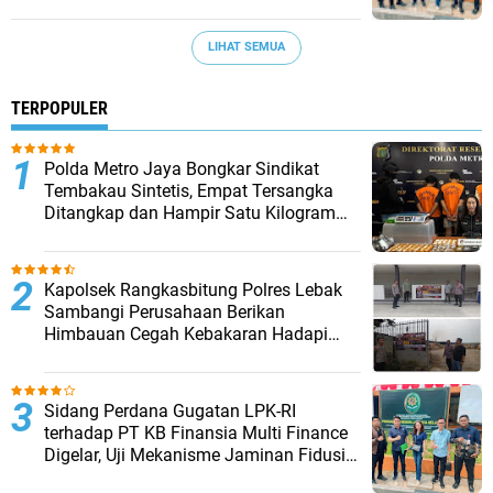
LIHAT SEMUA
TERPOPULER
‎Polda Metro Jaya Bongkar Sindikat
Tembakau Sintetis, Empat Tersangka
Ditangkap dan Hampir Satu Kilogram
Barang Bukti Disita
Kapolsek Rangkasbitung Polres Lebak
Sambangi Perusahaan Berikan
Himbauan Cegah Kebakaran Hadapi
Musim Kemarau
Sidang Perdana Gugatan LPK-RI
terhadap PT KB Finansia Multi Finance
Digelar, Uji Mekanisme Jaminan Fidusia
Jadi Sorotan