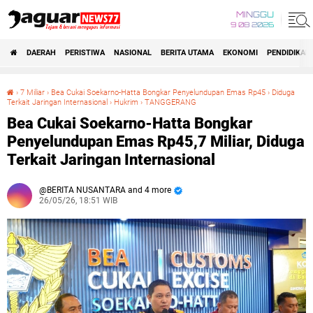
MINGGU
9 08 2026
DAERAH
PERISTIWA
NASIONAL
BERITA UTAMA
EKONOMI
PENDIDIKAN
›
7 Miliar
›
‎Bea Cukai Soekarno-Hatta Bongkar Penyelundupan Emas Rp45
›
Diduga
Terkait Jaringan Internasional‎
›
Hukrim
›
TANGGERANG
‎Bea Cukai Soekarno-Hatta Bongkar Penyelundupan Emas Rp45,7 Miliar, Diduga Terkait Jaringan Internasional‎
‎Bea Cukai Soekarno-Hatta Bongkar
Penyelundupan Emas Rp45,7 Miliar, Diduga
Terkait Jaringan Internasional‎
BERITA NUSANTARA and 4 more
26/05/26, 18:51 WIB