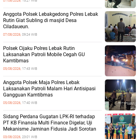
07/08/2026,
15:27 WIB
Anggota Polsek Lebakgedong Polres Lebak
Rutin Giat Subling di masjid Desa
Ciladaueun.
07/08/2026,
09:24 WIB
Polsek Cijaku Polres Lebak Rutin
Laksanakan Patroli Mobile Cegah GU
Kamtibmas
05/08/2026,
17:43 WIB
Anggota Polsek Maja Polres Lebak
Laksanakan Patroli Malam Hari Antisipasi
Gangguan Kamtibmas
05/08/2026,
17:40 WIB
Sidang Perdana Gugatan LPK-RI terhadap
PT KB Finansia Multi Finance Digelar, Uji
Mekanisme Jaminan Fidusia Jadi Sorotan
03/08/2026,
23:01 WIB