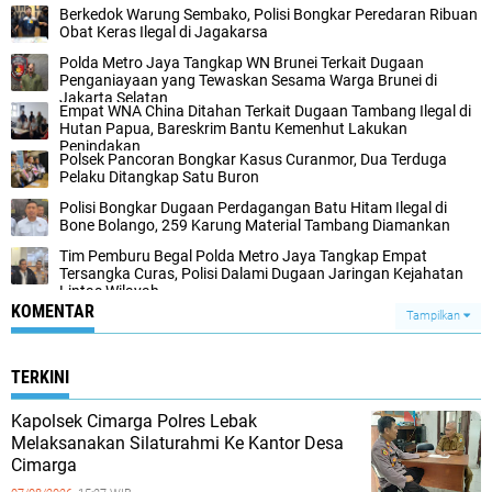
Berkedok Warung Sembako, Polisi Bongkar Peredaran Ribuan
Obat Keras Ilegal di Jagakarsa‎
‎Polda Metro Jaya Tangkap WN Brunei Terkait Dugaan
Penganiayaan yang Tewaskan Sesama Warga Brunei di
Jakarta Selatan‎
‎Empat WNA China Ditahan Terkait Dugaan Tambang Ilegal di
Hutan Papua, Bareskrim Bantu Kemenhut Lakukan
Penindakan‎
‎Polsek Pancoran Bongkar Kasus Curanmor, Dua Terduga
Pelaku Ditangkap Satu Buron
‎Polisi Bongkar Dugaan Perdagangan Batu Hitam Ilegal di
Bone Bolango, 259 Karung Material Tambang Diamankan
‎Tim Pemburu Begal Polda Metro Jaya Tangkap Empat
Tersangka Curas, Polisi Dalami Dugaan Jaringan Kejahatan
Lintas Wilayah
KOMENTAR
Tampilkan
TERKINI
Kapolsek Cimarga Polres Lebak
Melaksanakan Silaturahmi Ke Kantor Desa
Cimarga