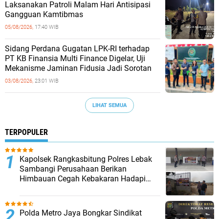
Laksanakan Patroli Malam Hari Antisipasi
Gangguan Kamtibmas
05/08/2026,
17:40 WIB
Sidang Perdana Gugatan LPK-RI terhadap
PT KB Finansia Multi Finance Digelar, Uji
Mekanisme Jaminan Fidusia Jadi Sorotan
03/08/2026,
23:01 WIB
LIHAT SEMUA
TERPOPULER
Kapolsek Rangkasbitung Polres Lebak
Sambangi Perusahaan Berikan
Himbauan Cegah Kebakaran Hadapi
Musim Kemarau
‎Polda Metro Jaya Bongkar Sindikat