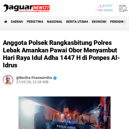
JUM'AT
7 08 2026
DAERAH
PERISTIWA
NASIONAL
BERITA UTAMA
EKONOMI
PENDIDIKAN
Anggota Polsek Rangkasbitung Polres
Lebak Amankan Pawai Obor Menyambut
Hari Raya Idul Adha 1447 H di Ponpes Al-
Idrus
Bardha Khaswandha
27/05/26, 22:28 WIB