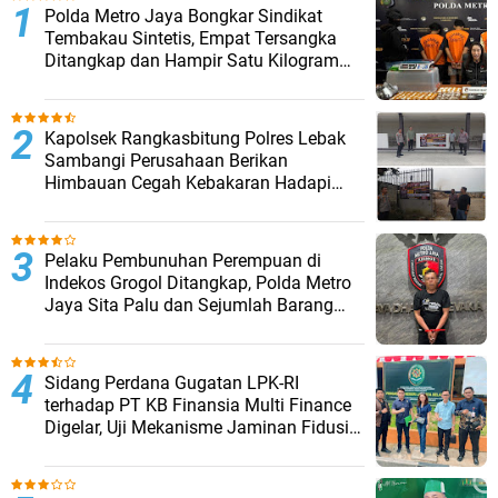
‎Polda Metro Jaya Bongkar Sindikat
Tembakau Sintetis, Empat Tersangka
Ditangkap dan Hampir Satu Kilogram
Barang Bukti Disita
Kapolsek Rangkasbitung Polres Lebak
Sambangi Perusahaan Berikan
Himbauan Cegah Kebakaran Hadapi
Musim Kemarau
Pelaku Pembunuhan Perempuan di
Indekos Grogol Ditangkap, Polda Metro
Jaya Sita Palu dan Sejumlah Barang
Bukti
Sidang Perdana Gugatan LPK-RI
terhadap PT KB Finansia Multi Finance
Digelar, Uji Mekanisme Jaminan Fidusia
Jadi Sorotan