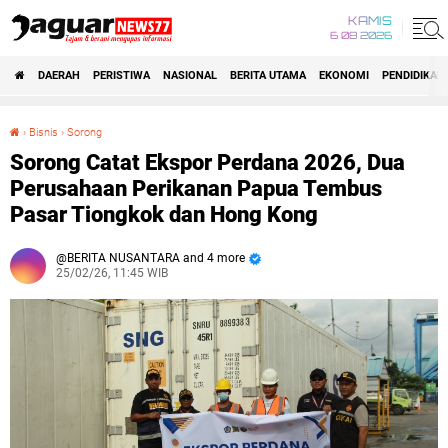
KAMIS
6 08 2026
DAERAH
PERISTIWA
NASIONAL
BERITA UTAMA
EKONOMI
PENDIDIKAN
›
Bisnis
›
Sorong
Sorong Catat Ekspor Perdana 2026, Dua Perusahaan Perikanan Papua Tembus Pasar Tiongkok dan Hong Kong
Sorong Catat Ekspor Perdana 2026, Dua
Perusahaan Perikanan Papua Tembus
Pasar Tiongkok dan Hong Kong
BERITA NUSANTARA and 4 more
25/02/26, 11:45 WIB