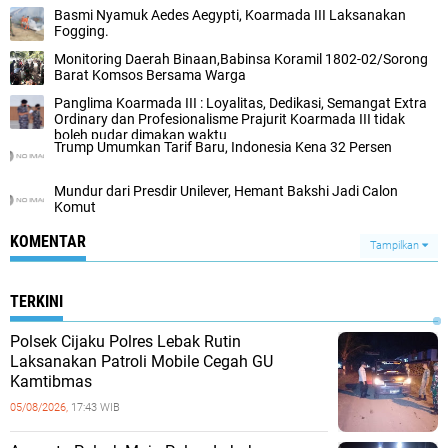
Basmi Nyamuk Aedes Aegypti, Koarmada III Laksanakan
Fogging.
Monitoring Daerah Binaan,Babinsa Koramil 1802-02/Sorong
Barat Komsos Bersama Warga
Panglima Koarmada III : Loyalitas, Dedikasi, Semangat Extra
Ordinary dan Profesionalisme Prajurit Koarmada III tidak
boleh pudar dimakan waktu
Trump Umumkan Tarif Baru, Indonesia Kena 32 Persen
Mundur dari Presdir Unilever, Hemant Bakshi Jadi Calon
Komut
KOMENTAR
Tampilkan
TERKINI
Polsek Cijaku Polres Lebak Rutin
Laksanakan Patroli Mobile Cegah GU
Kamtibmas
05/08/2026,
17:43 WIB