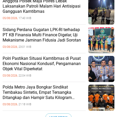
Anggota Polsek Maja Polres Lebak
Laksanakan Patroli Malam Hari Antisipasi
Gangguan Kamtibmas
05/08/2026,
17:40 WIB
Sidang Perdana Gugatan LPK-RI terhadap
PT KB Finansia Multi Finance Digelar, Uji
Mekanisme Jaminan Fidusia Jadi Sorotan
03/08/2026,
23:01 WIB
‎Polri Pastikan Situasi Kamtibmas di Pusat
Ekonomi Nasional Kondusif, Pengamanan
Objek Vital Diperketat
03/08/2026,
22:04 WIB
‎Polda Metro Jaya Bongkar Sindikat
Tembakau Sintetis, Empat Tersangka
Ditangkap dan Hampir Satu Kilogram
Barang Bukti Disita
03/08/2026,
21:18 WIB