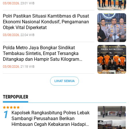
03/08/2026,
23:01 WIB
‎Polri Pastikan Situasi Kamtibmas di Pusat
Ekonomi Nasional Kondusif, Pengamanan
Objek Vital Diperketat
03/08/2026,
22:04 WIB
‎Polda Metro Jaya Bongkar Sindikat
Tembakau Sintetis, Empat Tersangka
Ditangkap dan Hampir Satu Kilogram
Barang Bukti Disita
03/08/2026,
21:18 WIB
LIHAT SEMUA
TERPOPULER
Kapolsek Rangkasbitung Polres Lebak
Sambangi Perusahaan Berikan
Himbauan Cegah Kebakaran Hadapi