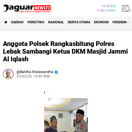
KAMIS
6 08 2026
DAERAH
PERISTIWA
NASIONAL
BERITA UTAMA
EKONOMI
PENDIDIKAN
Anggota Polsek Rangkasbitung Polres
Lebak Sambangi Ketua DKM Masjid Jammi
Al Iqlash
Bardha Khaswandha
25/02/26, 10:40 WIB