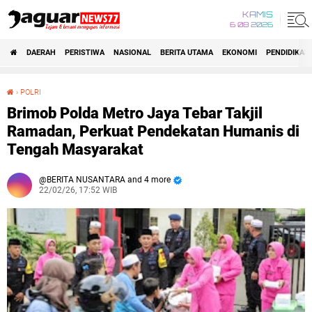
KAMIS
6 08 2026
DAERAH
PERISTIWA
NASIONAL
BERITA UTAMA
EKONOMI
PENDIDIKAN
›
POLRI
‎Brimob Polda Metro Jaya Tebar Takjil Ramadan, Perkuat Pendekatan Humanis di Tengah Masyarakat‎
‎Brimob Polda Metro Jaya Tebar Takjil
Ramadan, Perkuat Pendekatan Humanis di
Tengah Masyarakat‎
BERITA NUSANTARA and 4 more
22/02/26, 17:52 WIB