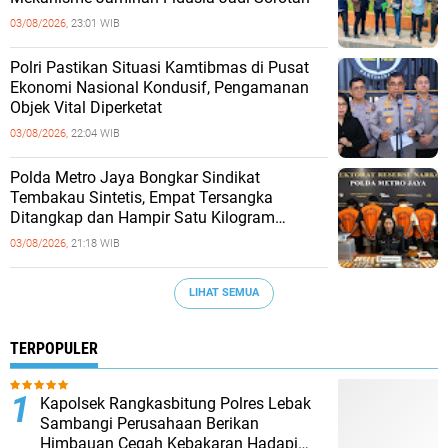
03/08/2026,
23:01 WIB
‎Polri Pastikan Situasi Kamtibmas di Pusat
Ekonomi Nasional Kondusif, Pengamanan
Objek Vital Diperketat
03/08/2026,
22:04 WIB
‎Polda Metro Jaya Bongkar Sindikat
Tembakau Sintetis, Empat Tersangka
Ditangkap dan Hampir Satu Kilogram
Barang Bukti Disita
03/08/2026,
21:18 WIB
LIHAT SEMUA
TERPOPULER
Kapolsek Rangkasbitung Polres Lebak
Sambangi Perusahaan Berikan
Himbauan Cegah Kebakaran Hadapi