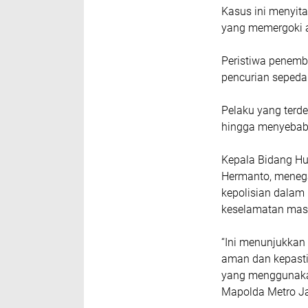
‎Kasus ini menyi
yang memergoki ak
‎Peristiwa penem
pencurian sepeda
‎Pelaku yang terd
hingga menyebab
‎Kepala Bidang Hu
Hermanto, meneg
kepolisian dala
keselamatan mas
‎“Ini menunjukka
aman dan kepastia
yang menggunakan 
Mapolda Metro Ja