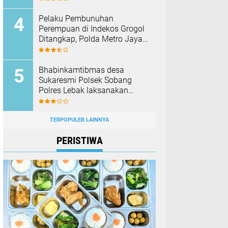
Membakar Hutan dan Lahan
Pelaku Pembunuhan
Perempuan di Indekos Grogol
Ditangkap, Polda Metro Jaya
Sita Palu dan Sejumlah
Barang Bukti
Bhabinkamtibmas desa
Sukaresmi Polsek Sobang
Polres Lebak laksanakan
Sambang di Desa binaanya
TERPOPULER LAINNYA
PERISTIWA