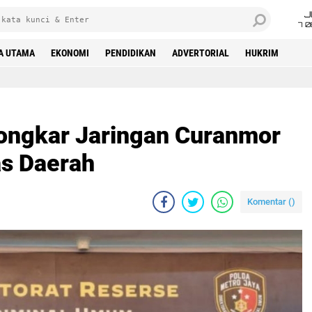
J
7 
A UTAMA
EKONOMI
PENDIDIKAN
ADVERTORIAL
HUKRIM
ongkar Jaringan Curanmor
s Daerah‎
Komentar (
)