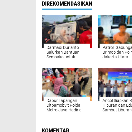
DIREKOMENDASIKAN
‎Darmadi Durianto
‎Patroli Gabung
Salurkan Bantuan
Brimob dan Pol
Sembako untuk
Jakarta Utara
Warga Sunter Jaya,
Amankan Tiga
Warga Apresiasi
Terduga Pengg
Kepedulian Sosial
Sabu di Warakas
Dapur Lapangan
‎Ancol Siapkan
Ditpamobvit Polda
Hiburan dan Ed
Metro Jaya Hadir di
Sambut Liburan
Kemayoran, Ratusan
Sekolah 2026,
Korban Kebakaran
Targetkan Jadi
Terima Bantuan
Destinasi Favori
Makanan‎
Keluarga‎
KOMENTAR