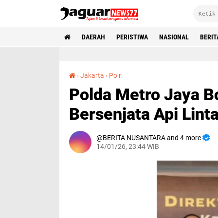
DAERAH
PERISTIWA
NASIONAL
BERIT
Polda Metro Jaya Bongkar Jaringan Curanmor Bersenjata Api Lintas Daerah‎
›
Jakarta
›
Polri
Polda Metro Jaya B
Bersenjata Api Linta
BERITA NUSANTARA and 4 more
14/01/26, 23:44 WIB