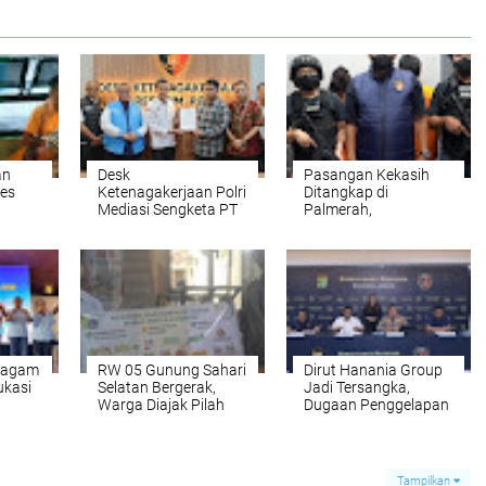
an
‎Desk
‎Pasangan Kekasih
res
Ketenagakerjaan Polri
Ditangkap di
Mediasi Sengketa PT
Palmerah,
Kerta Gaya Pusaka,
Ditresnarkoba Polda
una
Hak 131 Pekerja
Metro Jaya Sita Sabu
‎
Senilai Rp10 Miliar
dan Peralatan Diduga
Segera Dibayarkan
untuk Edar Narkoba‎
 Ragam
‎RW 05 Gunung Sahari
Dirut Hanania Group
ukasi
Selatan Bergerak,
Jadi Tersangka,
Warga Diajak Pilah
Dugaan Penggelapan
Sampah Sesuai Ingub
Dana Umrah Rugikan
2026
Jemaah Rp12,1 Miliar.‎
t
Tampilkan