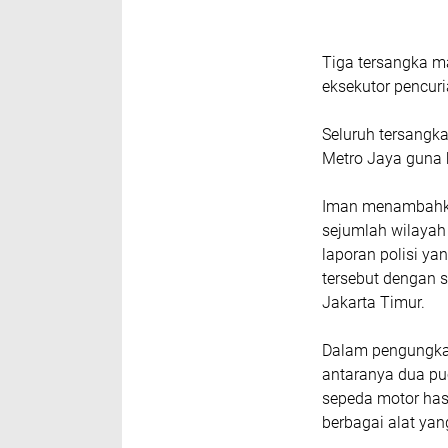
‎Tiga tersangka 
eksekutor pencuri
‎Seluruh tersangk
Metro Jaya guna k
‎Iman menambahkan
sejumlah wilayah 
laporan polisi ya
tersebut dengan s
Jakarta Timur.
‎Dalam pengungkap
antaranya dua pucu
sepeda motor has
berbagai alat ya