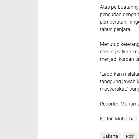
‎Atas perbuatanny
pencurian dengan
pemberatan, hin
tahun penjara.
‎Menutup keteran
meningkatkan ke
menjadi korban ti
‎“Laporkan melal
tanggung jawab k
masyarakat,” pun
‎Reporter: Muham
‎Editor: Muhamad 
Jakarta
Polri