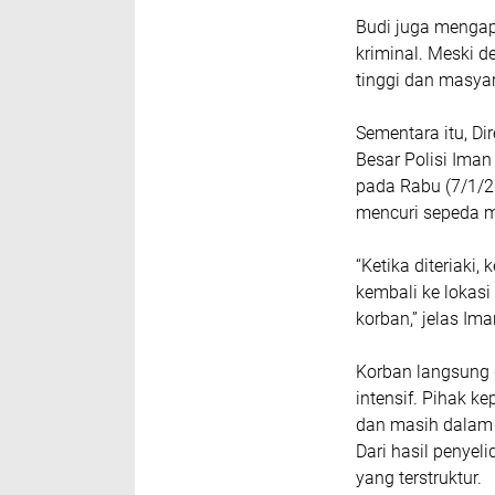
‎Budi juga menga
kriminal. Meski d
tinggi dan masya
‎Sementara itu, D
Besar Polisi Ima
pada Rabu (7/1/2
mencuri sepeda m
‎“Ketika diteriak
kembali ke lokas
korban,” jelas Ima
‎Korban langsung
intensif. Pihak k
dan masih dalam
‎Dari hasil penyel
yang terstruktur.