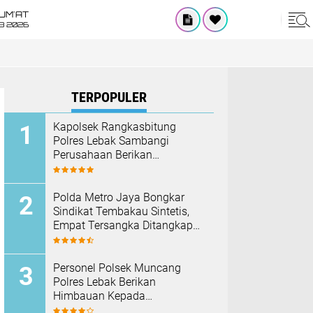
UM'AT
08 2026
TERPOPULER
Kapolsek Rangkasbitung
Polres Lebak Sambangi
Perusahaan Berikan
Himbauan Cegah Kebakaran
Hadapi Musim Kemarau
‎Polda Metro Jaya Bongkar
Sindikat Tembakau Sintetis,
Empat Tersangka Ditangkap
dan Hampir Satu Kilogram
Barang Bukti Disita
Personel Polsek Muncang
Polres Lebak Berikan
Himbauan Kepada
Masyarakat Agar Tidak