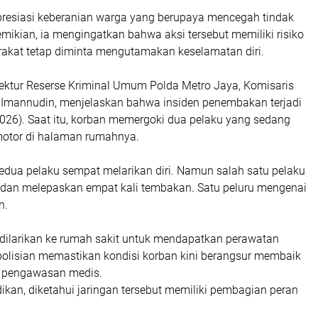
presiasi keberanian warga yang berupaya mencegah tindak
emikian, ia mengingatkan bahwa aksi tersebut memiliki risiko
rakat tetap diminta mengutamakan keselamatan diri.
irektur Reserse Kriminal Umum Polda Metro Jaya, Komisaris
n Imannudin, menjelaskan bahwa insiden penembakan terjadi
026). Saat itu, korban memergoki dua pelaku yang sedang
otor di halaman rumahnya.
i, kedua pelaku sempat melarikan diri. Namun salah satu pelaku
i dan melepaskan empat kali tembakan. Satu peluru mengenai
n.
 dilarikan ke rumah sakit untuk mendapatkan perawatan
epolisian memastikan kondisi korban kini berangsur membaik
 pengawasan medis.
idikan, diketahui jaringan tersebut memiliki pembagian peran