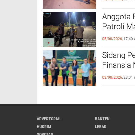
Anggota 
Patroli M
Kamtibm
05/08/2026,
17:40 
Sidang P
Finansia 
Jaminan F
03/08/2026,
23:01 
ADVERTORIAL
BANTEN
HUKRIM
LEBAK
SOROTAN