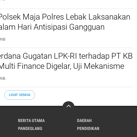
Polsek Maja Polres Lebak Laksanakan
alam Hari Antisipasi Gangguan
as
WIB
erdana Gugatan LPK-RI terhadap PT KB
Multi Finance Digelar, Uji Mekanisme
idusia Jadi Sorotan
WIB
LIHAT SEMUA
BERITA UTAMA
DAERAH
PANDEGLANG
PENDIDIKAN