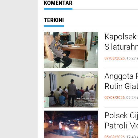
KOMENTAR
TERKINI
Kapolsek
Silaturah
07/08/2026,
15:27 
Anggota 
Rutin Gia
07/08/2026,
09:24 
Polsek Ci
Patroli 
05/08/2026,
17:43 