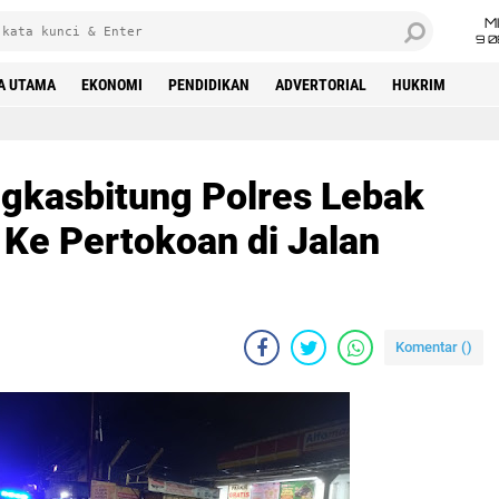
M
9 0
A UTAMA
EKONOMI
PENDIDIKAN
ADVERTORIAL
HUKRIM
ngkasbitung Polres Lebak
s Ke Pertokoan di Jalan
Komentar (
)