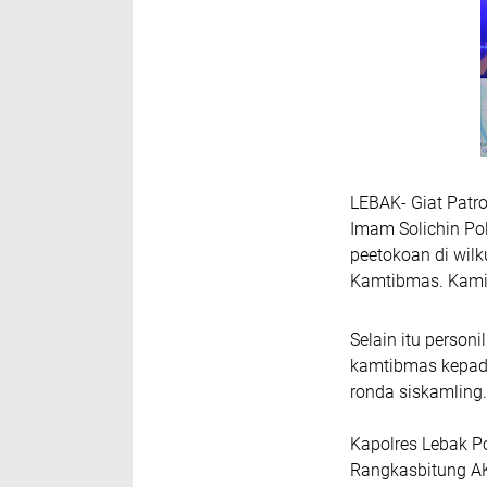
LEBAK- Giat Patr
Imam Solichin Pol
peetokoan di wil
Kamtibmas. Kamis
Selain itu perso
kamtibmas kepada
ronda siskamling.
Kapolres Lebak Po
Rangkasbitung AK