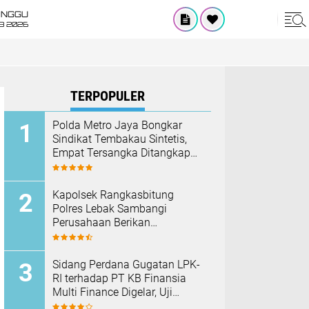
INGGU
8 2026
TERPOPULER
‎Polda Metro Jaya Bongkar
Sindikat Tembakau Sintetis,
Empat Tersangka Ditangkap
dan Hampir Satu Kilogram
Barang Bukti Disita
Kapolsek Rangkasbitung
Polres Lebak Sambangi
Perusahaan Berikan
Himbauan Cegah Kebakaran
Hadapi Musim Kemarau
Sidang Perdana Gugatan LPK-
RI terhadap PT KB Finansia
Multi Finance Digelar, Uji
Mekanisme Jaminan Fidusia