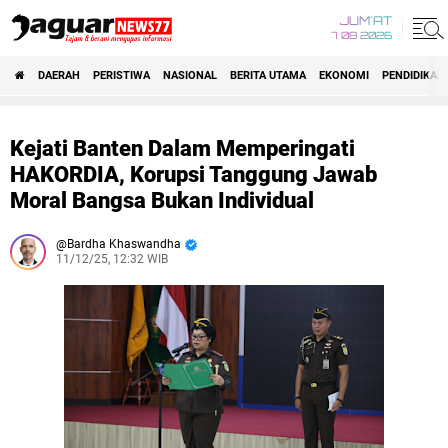
JUM'AT
7 08 2026
DAERAH
PERISTIWA
NASIONAL
BERITA UTAMA
EKONOMI
PENDIDIKAN
Kejati Banten Dalam Memperingati
HAKORDIA, Korupsi Tanggung Jawab
Moral Bangsa Bukan Individual
Bardha Khaswandha
11/12/25, 12:32 WIB