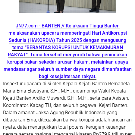
JN77.com - BANTEN
// Kejaksaan Tinggi Banten
melaksanakan upacara memperingati Hari Antikorupsi
Sedunia (HAKORDIA) Tahun 2025 dengan mengusung
tema “BERANTAS KORUPSI UNTUK KEMAKMURAN
RAKYAT”. Tema tersebut menyoroti bahwa penindakan
korupsi bukan sekedar urusan hukum, melainkan upaya
mendasar agar seluruh sumber daya negara dimanfaatkan
bagi kesejahteraan rakyat.
Inspektur upacara diisi oleh Kepala Kejati Banten Bernadeta
Maria Erna Elastiyani, S.H., M.H., didampingi Wakil Kepala
Kejati Banten Ardito Muwardi, S.H., M.H., serta para Asisten,
Koordinator, Kabag TU, dan seluruh pegawai Kejati Banten.
Dalam amanat Jaksa Agung Republik Indonesia yang
dibacakan Erna, ditegaskan bahwa korupsi adalah ancaman
nyata, data menunjukkan total potensi kerugian keuangan
negara secara nasional mencapai kisaran Rp279,9 triliun per