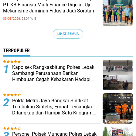
PT KB Finansia Multi Finance Digelar, Uji
Mekanisme Jaminan Fidusia Jadi Sorotan
03/08/2026,
23:01 WIB
LIHAT SEMUA
TERPOPULER
Kapolsek Rangkasbitung Polres Lebak
Sambangi Perusahaan Berikan
Himbauan Cegah Kebakaran Hadapi
Musim Kemarau
‎Polda Metro Jaya Bongkar Sindikat
Tembakau Sintetis, Empat Tersangka
Ditangkap dan Hampir Satu Kilogram
Barang Bukti Disita
Personel Polsek Muncang Polres Lebak