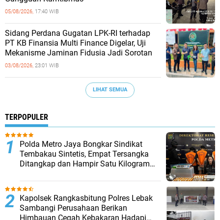
05/08/2026,
17:40 WIB
Sidang Perdana Gugatan LPK-RI terhadap
PT KB Finansia Multi Finance Digelar, Uji
Mekanisme Jaminan Fidusia Jadi Sorotan
03/08/2026,
23:01 WIB
LIHAT SEMUA
TERPOPULER
‎Polda Metro Jaya Bongkar Sindikat
Tembakau Sintetis, Empat Tersangka
Ditangkap dan Hampir Satu Kilogram
Barang Bukti Disita
Kapolsek Rangkasbitung Polres Lebak
Sambangi Perusahaan Berikan
Himbauan Cegah Kebakaran Hadapi