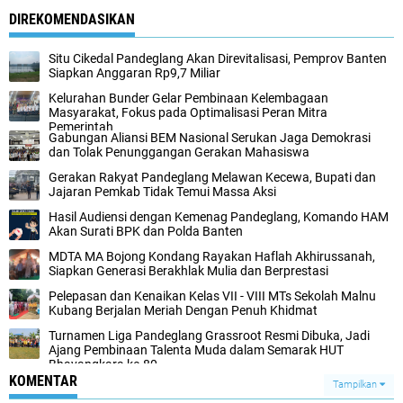
DIREKOMENDASIKAN
Situ Cikedal Pandeglang Akan Direvitalisasi, Pemprov Banten
Siapkan Anggaran Rp9,7 Miliar
Kelurahan Bunder Gelar Pembinaan Kelembagaan
Masyarakat, Fokus pada Optimalisasi Peran Mitra
Pemerintah
Gabungan Aliansi BEM Nasional Serukan Jaga Demokrasi
dan Tolak Penunggangan Gerakan Mahasiswa
Gerakan Rakyat Pandeglang Melawan Kecewa, Bupati dan
Jajaran Pemkab Tidak Temui Massa Aksi
Hasil Audiensi dengan Kemenag Pandeglang, Komando HAM
Akan Surati BPK dan Polda Banten
MDTA MA Bojong Kondang Rayakan Haflah Akhirussanah,
Siapkan Generasi Berakhlak Mulia dan Berprestasi
Pelepasan dan Kenaikan Kelas VII - VIII MTs Sekolah Malnu
Kubang Berjalan Meriah Dengan Penuh Khidmat
Turnamen Liga Pandeglang Grassroot Resmi Dibuka, Jadi
Ajang Pembinaan Talenta Muda dalam Semarak HUT
Bhayangkara ke-80
KOMENTAR
Tampilkan