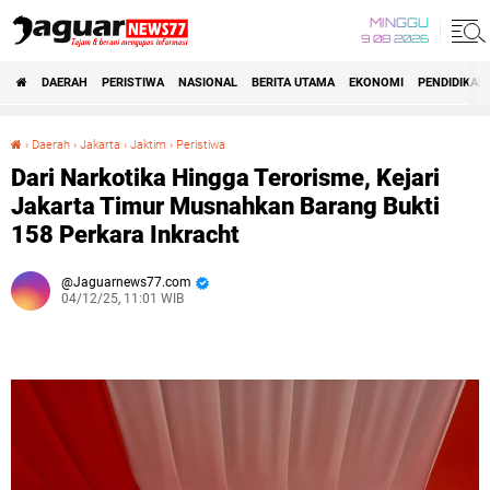
MINGGU
9 08 2026
DAERAH
PERISTIWA
NASIONAL
BERITA UTAMA
EKONOMI
PENDIDIKAN
›
Daerah
›
Jakarta
›
Jaktim
›
Peristiwa
‎Dari Narkotika Hingga Terorisme, Kejari Jakarta Timur Musnahkan Barang Bukti 158 Perkara Inkracht
‎Dari Narkotika Hingga Terorisme, Kejari
Jakarta Timur Musnahkan Barang Bukti
158 Perkara Inkracht
Jaguarnews77.com
04/12/25, 11:01 WIB