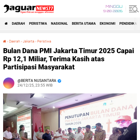
MINGGU
9 08 2026
DAERAH
PERISTIWA
NASIONAL
BERITA UTAMA
EKONOMI
PENDIDIKAN
›
Daerah
›
Jakarta
›
Peristiwa
Bulan Dana PMI Jakarta Timur 2025 Capai Rp 12,1 Miliar, Terima Kasih atas Partisipasi Masyarakat
Bulan Dana PMI Jakarta Timur 2025 Capai
Rp 12,1 Miliar, Terima Kasih atas
Partisipasi Masyarakat
BERITA NUSANTARA
24/12/25, 23:55 WIB