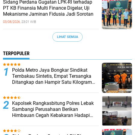
Sidang Perdana Gugatan LPK-RI terhadap
PT KB Finansia Multi Finance Digelar, Uji
Mekanisme Jaminan Fidusia Jadi Sorotan
03/08/2026,
23:01 WIB
LIHAT SEMUA
TERPOPULER
‎Polda Metro Jaya Bongkar Sindikat
Tembakau Sintetis, Empat Tersangka
Ditangkap dan Hampir Satu Kilogram
Barang Bukti Disita
Kapolsek Rangkasbitung Polres Lebak
Sambangi Perusahaan Berikan
Himbauan Cegah Kebakaran Hadapi
Musim Kemarau