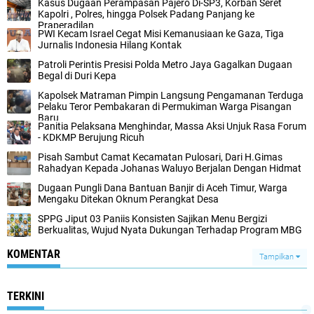
Kasus Dugaan Perampasan Pajero Di-SP3, Korban Seret
Kapolri , Polres, hingga Polsek Padang Panjang ke
Praperadilan
‎PWI Kecam Israel Cegat Misi Kemanusiaan ke Gaza, Tiga
Jurnalis Indonesia Hilang Kontak‎‎
‎Patroli Perintis Presisi Polda Metro Jaya Gagalkan Dugaan
Begal di Duri Kepa‎
‎Kapolsek Matraman Pimpin Langsung Pengamanan Terduga
Pelaku Teror Pembakaran di Permukiman Warga Pisangan
Baru‎
Panitia Pelaksana Menghindar, Massa Aksi Unjuk Rasa Forum
- KDKMP Berujung Ricuh
Pisah Sambut Camat Kecamatan Pulosari, Dari H.Gimas
Rahadyan Kepada Johanas Waluyo Berjalan Dengan Hidmat
‎Dugaan Pungli Dana Bantuan Banjir di Aceh Timur, Warga
Mengaku Ditekan Oknum Perangkat Desa
SPPG Jiput 03 Paniis Konsisten Sajikan Menu Bergizi
Berkualitas, Wujud Nyata Dukungan Terhadap Program MBG
KOMENTAR
Tampilkan
TERKINI