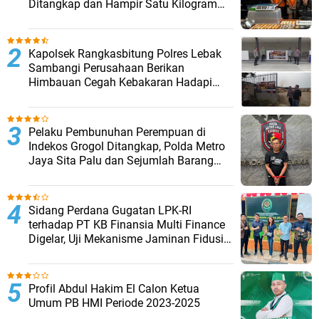
Ditangkap dan Hampir Satu Kilogram
Barang Bukti Disita
Kapolsek Rangkasbitung Polres Lebak
Sambangi Perusahaan Berikan
Himbauan Cegah Kebakaran Hadapi
Musim Kemarau
Pelaku Pembunuhan Perempuan di
Indekos Grogol Ditangkap, Polda Metro
Jaya Sita Palu dan Sejumlah Barang
Bukti
Sidang Perdana Gugatan LPK-RI
terhadap PT KB Finansia Multi Finance
Digelar, Uji Mekanisme Jaminan Fidusia
Jadi Sorotan
Profil Abdul Hakim El Calon Ketua
Umum PB HMI Periode 2023-2025