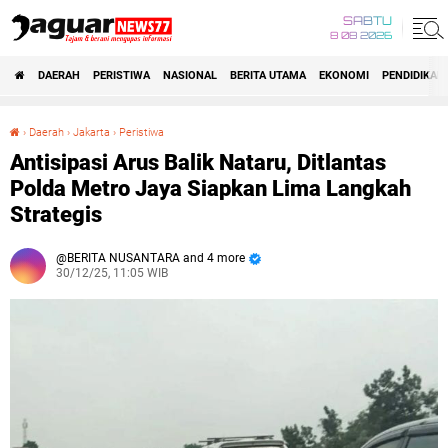
SABTU
8 08 2026
DAERAH
PERISTIWA
NASIONAL
BERITA UTAMA
EKONOMI
PENDIDIKAN
›
Daerah
›
Jakarta
›
Peristiwa
Antisipasi Arus Balik Nataru, Ditlantas Polda Metro Jaya Siapkan Lima Langkah Strategis
Antisipasi Arus Balik Nataru, Ditlantas
Polda Metro Jaya Siapkan Lima Langkah
Strategis
BERITA NUSANTARA and 4 more
30/12/25, 11:05 WIB