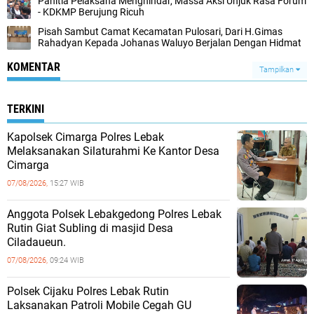
Panitia Pelaksana Menghindar, Massa Aksi Unjuk Rasa Forum
- KDKMP Berujung Ricuh
Pisah Sambut Camat Kecamatan Pulosari, Dari H.Gimas
Rahadyan Kepada Johanas Waluyo Berjalan Dengan Hidmat
KOMENTAR
Tampilkan
TERKINI
Kapolsek Cimarga Polres Lebak
Melaksanakan Silaturahmi Ke Kantor Desa
Cimarga
07/08/2026,
15:27 WIB
Anggota Polsek Lebakgedong Polres Lebak
Rutin Giat Subling di masjid Desa
Ciladaueun.
07/08/2026,
09:24 WIB
Polsek Cijaku Polres Lebak Rutin
Laksanakan Patroli Mobile Cegah GU