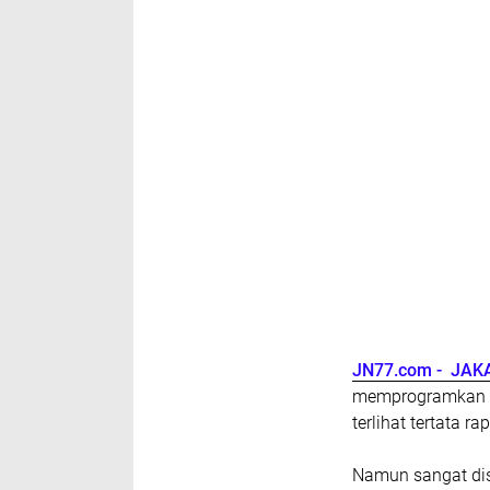
JN77.com - JAK
memprogramkan P
terlihat tertata rap
Namun sangat di