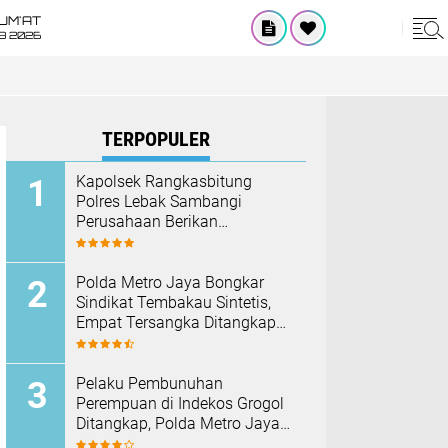
UM'AT
08 2026
TERPOPULER
Kapolsek Rangkasbitung
Polres Lebak Sambangi
Perusahaan Berikan
Himbauan Cegah Kebakaran
Hadapi Musim Kemarau
‎Polda Metro Jaya Bongkar
Sindikat Tembakau Sintetis,
Empat Tersangka Ditangkap
dan Hampir Satu Kilogram
Barang Bukti Disita
Pelaku Pembunuhan
Perempuan di Indekos Grogol
Ditangkap, Polda Metro Jaya
Sita Palu dan Sejumlah