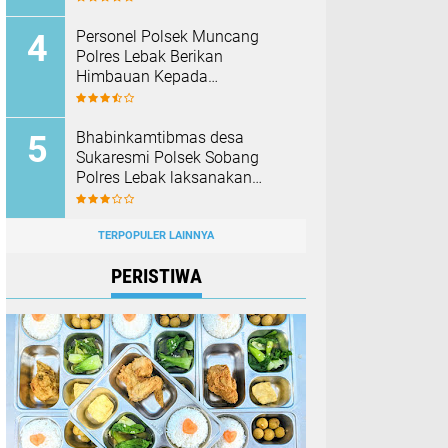
Barang Bukti
Personel Polsek Muncang
Polres Lebak Berikan
Himbauan Kepada
Masyarakat Agar Tidak
Membakar Hutan dan Lahan
Bhabinkamtibmas desa
Sukaresmi Polsek Sobang
Polres Lebak laksanakan
Sambang di Desa binaanya
TERPOPULER LAINNYA
PERISTIWA