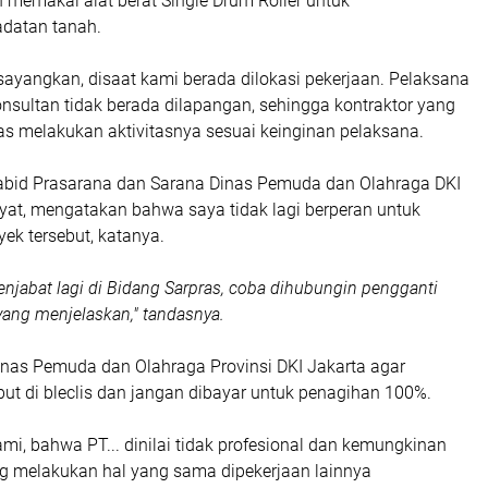
emakai alat berat Single Drum Roller untuk
datan tanah.
ayangkan, disaat kami berada dilokasi pekerjaan. Pelaksana
sultan tidak berada dilapangan, sehingga kontraktor yang
s melakukan aktivitasnya sesuai keinginan pelaksana.
abid Prasarana dan Sarana Dinas Pemuda dan Olahraga DKI
ayat, mengatakan bahwa saya tidak lagi berperan untuk
ek tersebut, katanya.
menjabat lagi di Bidang Sarpras, coba dihubungin pengganti
 yang menjelaskan," tandasnya.
inas Pemuda dan Olahraga Provinsi DKI Jakarta agar
ut di bleclis dan jangan dibayar untuk penagihan 100%.
i, bahwa PT... dinilai tidak profesional dan kemungkinan
ng melakukan hal yang sama dipekerjaan lainnya