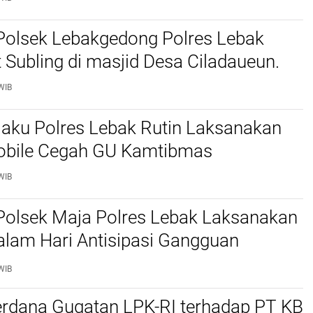
Polsek Lebakgedong Polres Lebak
t Subling di masjid Desa Ciladaueun.
WIB
jaku Polres Lebak Rutin Laksanakan
Mobile Cegah GU Kamtibmas
WIB
Polsek Maja Polres Lebak Laksanakan
alam Hari Antisipasi Gangguan
as
WIB
erdana Gugatan LPK-RI terhadap PT KB