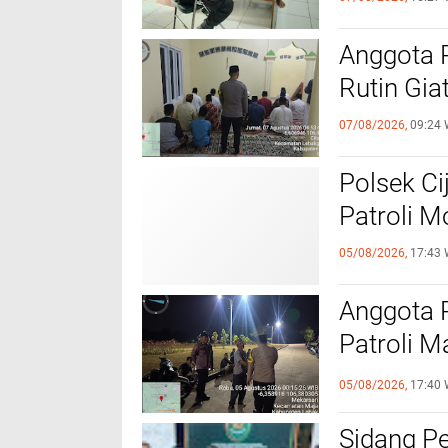
Anggota 
Rutin Gia
07/08/2026,
09:24 
Polsek Ci
Patroli 
05/08/2026,
17:43 
Anggota 
Patroli M
Kamtibm
05/08/2026,
17:40 
Sidang P