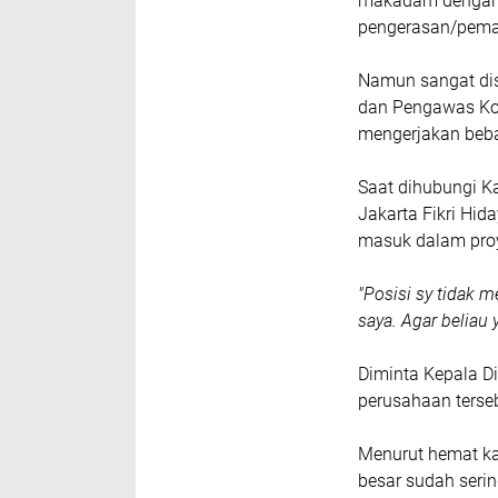
makadam dengan m
pengerasan/pema
Namun sangat dis
dan Pengawas Kon
mengerjakan beba
Saat dihubungi K
Jakarta Fikri Hid
masuk dalam proy
"Posisi sy tidak 
saya. Agar beliau
Diminta Kepala D
perusahaan terseb
Menurut hemat kam
besar sudah seri