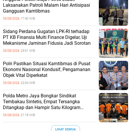
Laksanakan Patroli Malam Hari Antisipasi
Gangguan Kamtibmas
05/08/2026,
17:40 WIB
Sidang Perdana Gugatan LPK-RI terhadap
PT KB Finansia Multi Finance Digelar, Uji
Mekanisme Jaminan Fidusia Jadi Sorotan
03/08/2026,
23:01 WIB
‎Polri Pastikan Situasi Kamtibmas di Pusat
Ekonomi Nasional Kondusif, Pengamanan
Objek Vital Diperketat
03/08/2026,
22:04 WIB
‎Polda Metro Jaya Bongkar Sindikat
Tembakau Sintetis, Empat Tersangka
Ditangkap dan Hampir Satu Kilogram
Barang Bukti Disita
03/08/2026,
21:18 WIB
LIHAT SEMUA