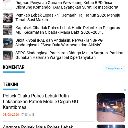
Dugaan Penyalah Gunaan Wewenang Ketua BPD Desa
Cilentung Komando HAM Layangkan Surat Ke Inspektorat
Pemkab Lebak Lepas 741 Jemaah Haji Tahun 2026 Menuju
Tanah Susi Makah.
Kapolsek Cibadak Polres Lebak Hadiri Pelantikan Pengurus
MUI Kecamatan Cibadak Masa Bakti 2026–2031.
Dikritik Soal IPAL dan Andalalin, Perwakilan SPPG
Sindanglaya I: “Saya Dulu Wartawan dan Aktivis”
SPPG Sindanglaya Pagelaran Diduga Minim Sarpras, Parkiran
Gunakan Halaman Warga Ipal Dipertanyakan
KOMENTAR
Tampilkan
TERKINI
Polsek Cijaku Polres Lebak Rutin
Laksanakan Patroli Mobile Cegah GU
Kamtibmas
05/08/2026,
17:43 WIB
Anggota Polsek Maja Polres Lebak