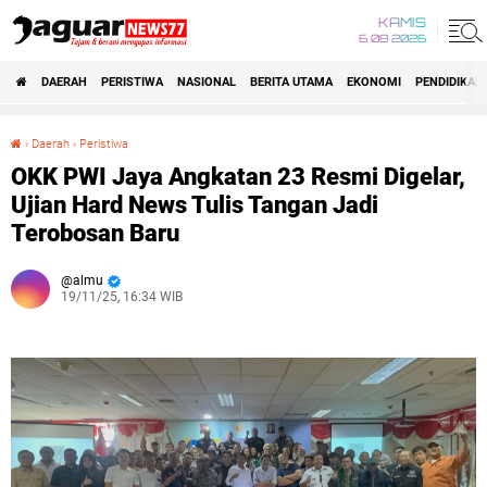
KAMIS
6 08 2026
DAERAH
PERISTIWA
NASIONAL
BERITA UTAMA
EKONOMI
PENDIDIKAN
›
Daerah
›
Peristiwa
OKK PWI Jaya Angkatan 23 Resmi Digelar, Ujian Hard News Tulis Tangan Jadi Terobosan Baru
OKK PWI Jaya Angkatan 23 Resmi Digelar,
Ujian Hard News Tulis Tangan Jadi
Terobosan Baru
almu
19/11/25, 16:34 WIB