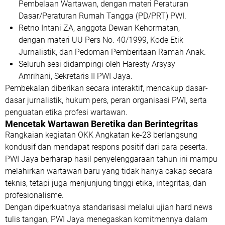
Pembelaan Wartawan, dengan materi
Peraturan
Dasar/Peraturan Rumah Tangga (PD/PRT) PWI
.
Retno Intani ZA
, anggota Dewan Kehormatan,
dengan materi
UU Pers No. 40/1999
,
Kode Etik
Jurnalistik
, dan
Pedoman Pemberitaan Ramah Anak
.
Seluruh sesi didampingi oleh
Haresty Arsysy
Amrihani
, Sekretaris II PWI Jaya.
Pembekalan diberikan secara interaktif, mencakup dasar-
dasar jurnalistik, hukum pers, peran organisasi PWI, serta
penguatan etika profesi wartawan.
Mencetak Wartawan Beretika dan Berintegritas
Rangkaian kegiatan OKK Angkatan ke-23 berlangsung
kondusif dan mendapat respons positif dari para peserta.
PWI Jaya berharap hasil penyelenggaraan tahun ini mampu
melahirkan wartawan baru yang tidak hanya cakap secara
teknis, tetapi juga menjunjung tinggi etika, integritas, dan
profesionalisme.
Dengan diperkuatnya standarisasi melalui ujian hard news
tulis tangan, PWI Jaya menegaskan komitmennya dalam