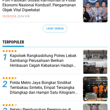
‎Polri Pastikan Situasi Kamtibmas di Pusat
Ekonomi Nasional Kondusif, Pengamanan
Objek Vital Diperketat
03/08/2026,
22:04 WIB
LIHAT SEMUA
TERPOPULER
Kapolsek Rangkasbitung Polres Lebak
Sambangi Perusahaan Berikan
Himbauan Cegah Kebakaran Hadapi
Musim Kemarau
‎Polda Metro Jaya Bongkar Sindikat
Tembakau Sintetis, Empat Tersangka
Ditangkap dan Hampir Satu Kilogram
Barang Bukti Disita
Pelaku Pembunuhan Perempuan di