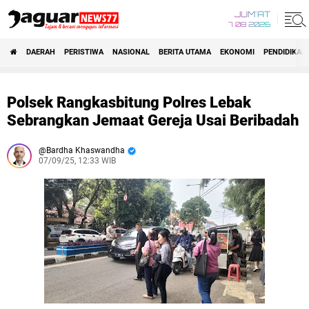
JUM'AT
7 08 2026
DAERAH
PERISTIWA
NASIONAL
BERITA UTAMA
EKONOMI
PENDIDIKAN
Polsek Rangkasbitung Polres Lebak
Sebrangkan Jemaat Gereja Usai Beribadah
Bardha Khaswandha
07/09/25, 12:33 WIB