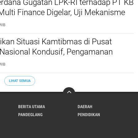
erdana Gugatan LPK-RI terhadap PT KB
Multi Finance Digelar, Uji Mekanisme
idusia Jadi Sorotan
WIB
stikan Situasi Kamtibmas di Pusat
Nasional Kondusif, Pengamanan
al Diperketat
WIB
LIHAT SEMUA
BERITA UTAMA
DAERAH
PANDEGLANG
PENDIDIKAN