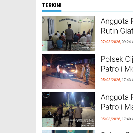
TERKINI
Anggota 
Rutin Gia
07/08/2026,
09:24 
Polsek Ci
Patroli 
05/08/2026,
17:43 
Anggota 
Patroli M
Kamtibm
05/08/2026,
17:40 