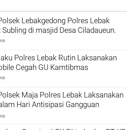
Polsek Lebakgedong Polres Lebak
t Subling di masjid Desa Ciladaueun.
WIB
jaku Polres Lebak Rutin Laksanakan
Mobile Cegah GU Kamtibmas
WIB
Polsek Maja Polres Lebak Laksanakan
alam Hari Antisipasi Gangguan
as
WIB