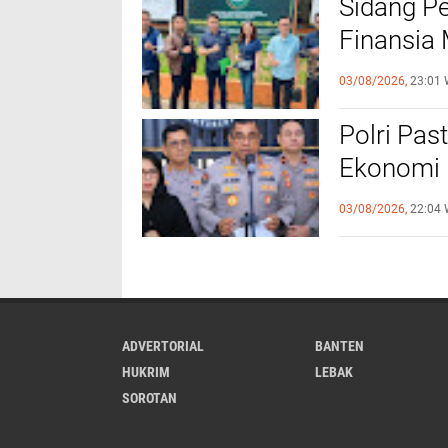
Sidang P
Finansia 
Jaminan F
03/08/2026,
23:01 
‎Polri Pa
Ekonomi 
Objek Vit
03/08/2026,
22:04 
ADVERTORIAL
BANTEN
HUKRIM
LEBAK
SOROTAN