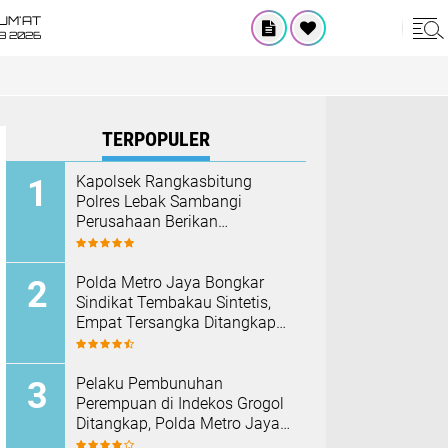
UM'AT
08 2026
TERPOPULER
Kapolsek Rangkasbitung
Polres Lebak Sambangi
Perusahaan Berikan
Himbauan Cegah Kebakaran
Hadapi Musim Kemarau
‎Polda Metro Jaya Bongkar
Sindikat Tembakau Sintetis,
Empat Tersangka Ditangkap
dan Hampir Satu Kilogram
Barang Bukti Disita
Pelaku Pembunuhan
Perempuan di Indekos Grogol
Ditangkap, Polda Metro Jaya
Sita Palu dan Sejumlah