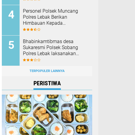
Barang Bukti
Personel Polsek Muncang
Polres Lebak Berikan
Himbauan Kepada
Masyarakat Agar Tidak
Membakar Hutan dan Lahan
Bhabinkamtibmas desa
Sukaresmi Polsek Sobang
Polres Lebak laksanakan
Sambang di Desa binaanya
TERPOPULER LAINNYA
PERISTIWA