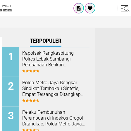
UM'AT
08 2026
TERPOPULER
Kapolsek Rangkasbitung
Polres Lebak Sambangi
Perusahaan Berikan
Himbauan Cegah Kebakaran
Hadapi Musim Kemarau
‎Polda Metro Jaya Bongkar
Sindikat Tembakau Sintetis,
Empat Tersangka Ditangkap
dan Hampir Satu Kilogram
Barang Bukti Disita
Pelaku Pembunuhan
Perempuan di Indekos Grogol
Ditangkap, Polda Metro Jaya
Sita Palu dan Sejumlah