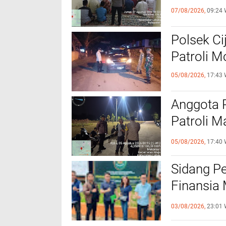
07/08/2026,
09:24 
Polsek Ci
Patroli 
05/08/2026,
17:43 
Anggota 
Patroli M
Kamtibm
05/08/2026,
17:40 
Sidang P
Finansia 
Jaminan F
03/08/2026,
23:01 