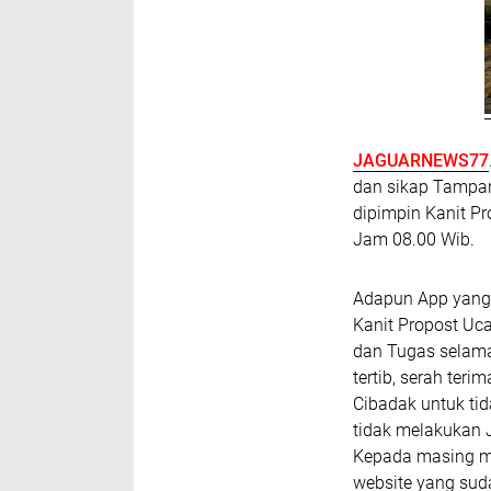
JAGUARNEWS77
dan sikap Tampan
dipimpin Kanit Pr
Jam 08.00 Wib.
Adapun App yang 
Kanit Propost Uc
dan Tugas selama
tertib, serah ter
Cibadak untuk t
tidak melakukan J
Kepada masing mas
website yang sud