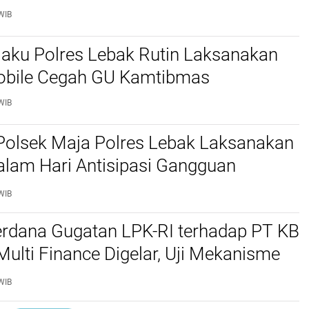
WIB
jaku Polres Lebak Rutin Laksanakan
Mobile Cegah GU Kamtibmas
WIB
Polsek Maja Polres Lebak Laksanakan
alam Hari Antisipasi Gangguan
as
WIB
erdana Gugatan LPK-RI terhadap PT KB
Multi Finance Digelar, Uji Mekanisme
idusia Jadi Sorotan
WIB