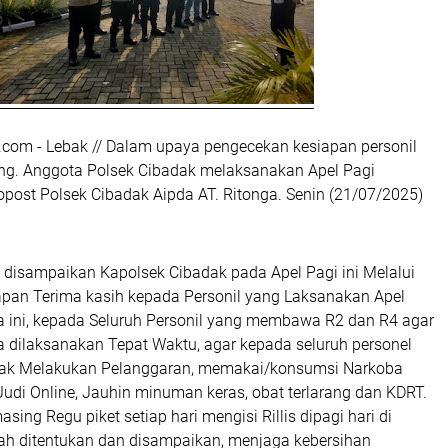
.com - Lebak // Dalam upaya pengecekan kesiapan personil
g. Anggota Polsek Cibadak melaksanakan Apel Pagi
opost Polsek Cibadak Aipda AT. Ritonga. Senin (21/07/2025)
disampaikan Kapolsek Cibadak pada Apel Pagi ini Melalui
apan Terima kasih kepada Personil yang Laksanakan Apel
 ini, kepada Seluruh Personil yang membawa R2 dan R4 agar
ima dilaksanakan Tepat Waktu, agar kepada seluruh personel
idak Melakukan Pelanggaran, memakai/konsumsi Narkoba
udi Online, Jauhin minuman keras, obat terlarang dan KDRT.
ing Regu piket setiap hari mengisi Rillis dipagi hari di
ah ditentukan dan disampaikan, menjaga kebersihan