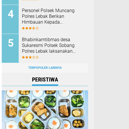
Barang Bukti
Personel Polsek Muncang
Polres Lebak Berikan
Himbauan Kepada
Masyarakat Agar Tidak
Membakar Hutan dan Lahan
Bhabinkamtibmas desa
Sukaresmi Polsek Sobang
Polres Lebak laksanakan
Sambang di Desa binaanya
TERPOPULER LAINNYA
PERISTIWA