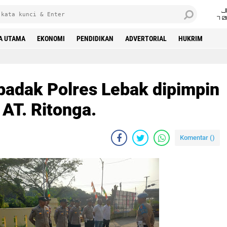
J
7 
A UTAMA
EKONOMI
PENDIDIKAN
ADVERTORIAL
HUKRIM
badak Polres Lebak dipimpin
 AT. Ritonga.
Komentar (
)