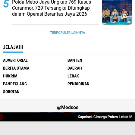
Polda Metro Jaya Ungkap 769 Kasus
Curanmor, 729 Tersangka Ditangkap
dalam Operasi Berantas Jaya 2026‎
TERPOPULER LAINNYA
JELAJAHI
ADVERTORIAL
BANTEN
BERITA UTAMA
DAERAH
HUKRIM
LEBAK
PANDEGLANG
PENDIDIKAN
SOROTAN
@Medsos
Kapolsek Cimarga Polres Lebak Melak
Tentang Kami
Redaksi
Pedoman Media Cyber