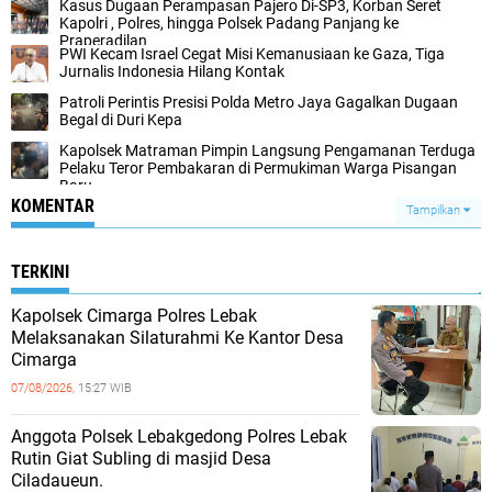
Kasus Dugaan Perampasan Pajero Di-SP3, Korban Seret
Kapolri , Polres, hingga Polsek Padang Panjang ke
Praperadilan
‎PWI Kecam Israel Cegat Misi Kemanusiaan ke Gaza, Tiga
Jurnalis Indonesia Hilang Kontak‎‎
‎Patroli Perintis Presisi Polda Metro Jaya Gagalkan Dugaan
Begal di Duri Kepa‎
‎Kapolsek Matraman Pimpin Langsung Pengamanan Terduga
Pelaku Teror Pembakaran di Permukiman Warga Pisangan
Baru‎
KOMENTAR
Tampilkan
TERKINI
Kapolsek Cimarga Polres Lebak
Melaksanakan Silaturahmi Ke Kantor Desa
Cimarga
07/08/2026,
15:27 WIB
Anggota Polsek Lebakgedong Polres Lebak
Rutin Giat Subling di masjid Desa
Ciladaueun.