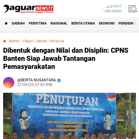
JUM'AT
7 08 2026
DAERAH
PERISTIWA
NASIONAL
BERITA UTAMA
EKONOMI
PENDIDIKAN
›
Banten
›
Cilegon
›
Daerah
›
Peristiwa
Dibentuk dengan Nilai dan Disiplin: CPNS Banten Siap Jawab Tantangan Pemasyarakatan
Dibentuk dengan Nilai dan Disiplin: CPNS
Banten Siap Jawab Tantangan
Pemasyarakatan
BERITA NUSANTARA
27/06/25, 07:05 WIB