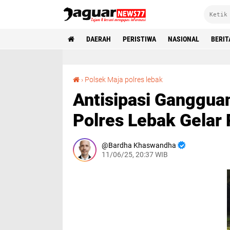
DAERAH
PERISTIWA
NASIONAL
BERIT
Antisipasi Gangguan Kamtibmas Polsek Maja Polres Lebak Gelar Patroli Malam Hari
›
Polsek Maja polres lebak
Antisipasi Ganggua
Polres Lebak Gelar 
Bardha Khaswandha
11/06/25, 20:37 WIB