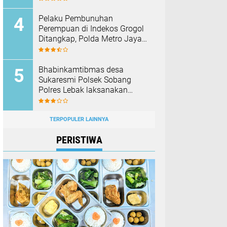
Membakar Hutan dan Lahan
Pelaku Pembunuhan
Perempuan di Indekos Grogol
Ditangkap, Polda Metro Jaya
Sita Palu dan Sejumlah
Barang Bukti
Bhabinkamtibmas desa
Sukaresmi Polsek Sobang
Polres Lebak laksanakan
Sambang di Desa binaanya
TERPOPULER LAINNYA
PERISTIWA