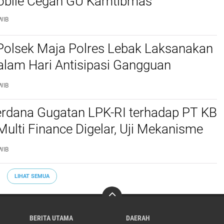
Mobile Cegah GU Kamtibmas
WIB
Polsek Maja Polres Lebak Laksanakan
alam Hari Antisipasi Gangguan
as
WIB
erdana Gugatan LPK-RI terhadap PT KB
Multi Finance Digelar, Uji Mekanisme
idusia Jadi Sorotan
WIB
LIHAT SEMUA
BERITA UTAMA
DAERAH