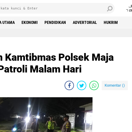
J
7 
A UTAMA
EKONOMI
PENDIDIKAN
ADVERTORIAL
HUKRIM
n Kamtibmas Polsek Maja
Patroli Malam Hari
Komentar (
)