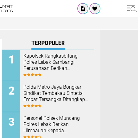
UM'AT
08 2026
TERPOPULER
Kapolsek Rangkasbitung
Polres Lebak Sambangi
Perusahaan Berikan
Himbauan Cegah Kebakaran
Hadapi Musim Kemarau
‎Polda Metro Jaya Bongkar
Sindikat Tembakau Sintetis,
Empat Tersangka Ditangkap
dan Hampir Satu Kilogram
Barang Bukti Disita
Personel Polsek Muncang
Polres Lebak Berikan
Himbauan Kepada
Masyarakat Agar Tidak