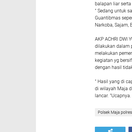
balapan liar sert
" Sedang untuk sa
Guantibmas seper
Narkoba, Sajam, Ba
AKP ACHRI DWI YU
dilakukan dalam 
melakukan pemer
kegiatan yg bers
dengan hasil tid
" Hasil yang di c
di wilayah Maja 
lancar. "Ucapnya.
Polsek Maja polres