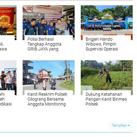
Polisi Berhasil
Brigjen Hando
li,
Tangkap Anggota
Wibowo, Pimpin
Bawa
GRIB JAYA yang
Supervisi Operasi
titusi
Edarkan Narkotika
Ketupat 2026 di
Jenis Shabu di
Wilkum Polda Banten
Bandung Barat
ahi
Kanit Reskrim Polsek
Dukung Ketahanan
leh
Cilograng Bersama
Pangan Kanit Binmas
dikasi
Anggota Monitoring
Polsek
uruh
Penanggulangan
Rangkasbitung Cek
Premanisme, Pungli
Bibit Kacang Tanah
dan Pemerasan Di
Siap Panen
Simpang Ciawi Desa
Tampilkan
Gunungbatu