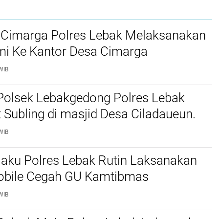
 Cimarga Polres Lebak Melaksanakan
mi Ke Kantor Desa Cimarga
WIB
Polsek Lebakgedong Polres Lebak
t Subling di masjid Desa Ciladaueun.
WIB
jaku Polres Lebak Rutin Laksanakan
Mobile Cegah GU Kamtibmas
WIB