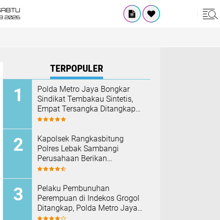
SABTU
8 2026
TERPOPULER
‎Polda Metro Jaya Bongkar
Sindikat Tembakau Sintetis,
Empat Tersangka Ditangkap
dan Hampir Satu Kilogram
Barang Bukti Disita
Kapolsek Rangkasbitung
Polres Lebak Sambangi
Perusahaan Berikan
Himbauan Cegah Kebakaran
Hadapi Musim Kemarau
Pelaku Pembunuhan
Perempuan di Indekos Grogol
Ditangkap, Polda Metro Jaya
Sita Palu dan Sejumlah