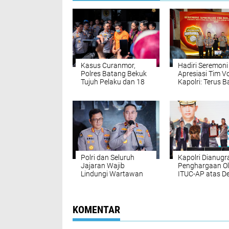
Kasus Curanmor,
Hadiri Seremoni
Polres Batang Bekuk
Apresiasi Tim Vo
Tujuh Pelaku dan 18
Kapolri: Terus 
Motor
Harum Nama Ins
Polri dan Seluruh
Kapolri Dianugr
Jajaran Wajib
Penghargaan O
Lindungi Wartawan
ITUC-AP atas De
Saat Bertugas
Lindungi Hak B
KOMENTAR