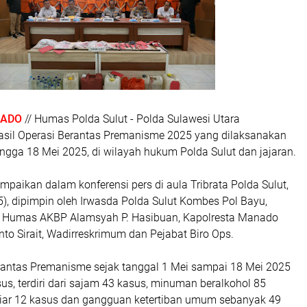
NADO
// Humas Polda Sulut - Polda Sulawesi Utara
sil Operasi Berantas Premanisme 2025 yang dilaksanakan
ingga 18 Mei 2025, di wilayah hukum Polda Sulut dan jajaran.
ampaikan dalam konferensi pers di aula Tribrata Polda Sulut,
), dipimpin oleh Irwasda Polda Sulut Kombes Pol Bayu,
d Humas AKBP Alamsyah P. Hasibuan, Kapolresta Manado
to Sirait, Wadirreskrimum dan Pejabat Biro Ops.
erantas Premanisme sejak tanggal 1 Mei sampai 18 Mei 2025
s, terdiri dari sajam 43 kasus, minuman beralkohol 85
liar 12 kasus dan gangguan ketertiban umum sebanyak 49