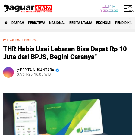
JUM'AT
7 08 2026
DAERAH
PERISTIWA
NASIONAL
BERITA UTAMA
EKONOMI
PENDIDIKAN
›
Nasional
›
Peristiwa
THR Habis Usai Lebaran Bisa Dapat Rp 10 Juta dari BPJS, Begini Caranya"
THR Habis Usai Lebaran Bisa Dapat Rp 10
Juta dari BPJS, Begini Caranya"
BERITA NUSANTARA
07/04/25, 16:05 WIB