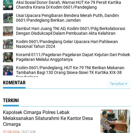
Aksi Sosial Donor Darah, Warnai HUT Ke-79 Persit Kartika
Chandra Kirana Di Kodim 0601/Pandeglang
Usai Upacara Pengibaran Bendera Merah Putih, Dandim
0601/Pandeglang Berikan Jamdan
Sambut Hari Juang TNI AD, Kodim 0601/Pdg Berkolaborasi
Dengan Disdukcapil Dalam Pembuatan Akta Kelahiran
Kodim 0601/Pandeglang Gelar Upacara Hari Pahlawan
Nasional Tahun 2024
Koramil 0111/Pagelaran Pagelaran Dapat Kejutan Dari Polsek
Pagelaran Melalui Anggotanya
Kodim 0601/Pandeglang, HUT Ke-79 TNI Berikan Makanan
Tambahan Bagi 130 Orang Siswa-Siswi TK Kartika XIX-38
Pandeglang
KOMENTAR
Tampilkan
TERKINI
Kapolsek Cimarga Polres Lebak
Melaksanakan Silaturahmi Ke Kantor Desa
Cimarga
07/08/2026,
15:27 WIB