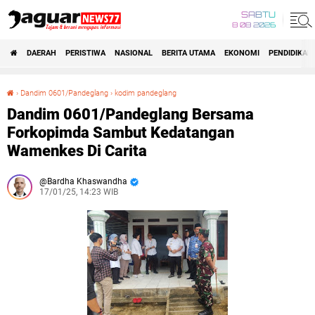
SABTU
8 08 2026
DAERAH
PERISTIWA
NASIONAL
BERITA UTAMA
EKONOMI
PENDIDIKAN
›
Dandim 0601/Pandeglang
›
kodim pandeglang
Dandim 0601/Pandeglang Bersama Forkopimda Sambut Kedatangan Wamenkes Di Carita
Dandim 0601/Pandeglang Bersama
Forkopimda Sambut Kedatangan
Wamenkes Di Carita
Bardha Khaswandha
17/01/25, 14:23 WIB