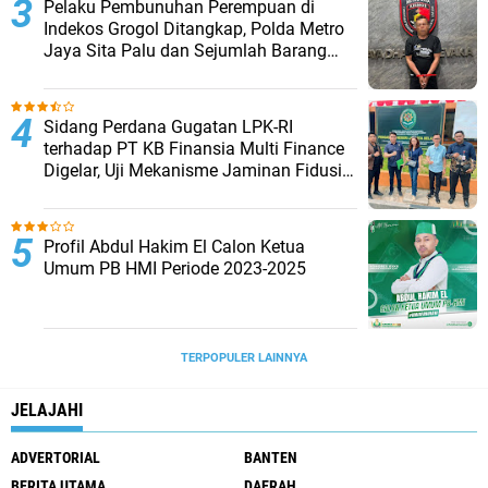
Pelaku Pembunuhan Perempuan di
Indekos Grogol Ditangkap, Polda Metro
Jaya Sita Palu dan Sejumlah Barang
Bukti
Sidang Perdana Gugatan LPK-RI
terhadap PT KB Finansia Multi Finance
Digelar, Uji Mekanisme Jaminan Fidusia
Jadi Sorotan
Profil Abdul Hakim El Calon Ketua
Umum PB HMI Periode 2023-2025
TERPOPULER LAINNYA
JELAJAHI
ADVERTORIAL
BANTEN
BERITA UTAMA
DAERAH