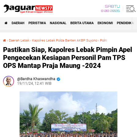
SABTU
8 08 2026
DAERAH
PERISTIWA
NASIONAL
BERITA UTAMA
EKONOMI
PENDIDIKAN
›
Daerah Lebak
›
Kapolres Lebak Polda Banten AKBP Suyono
›
Polri
Pastikan Siap, Kapolres Lebak Pimpin Apel Pengecekan Kesiapan Personil Pam TPS OPS Mantap Praja Maung -2024
Pastikan Siap, Kapolres Lebak Pimpin Apel
Pengecekan Kesiapan Personil Pam TPS
OPS Mantap Praja Maung -2024
Bardha Khaswandha
19/11/24, 12:41 WIB