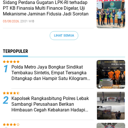
Sidang Perdana Gugatan LPK-RI terhadap
PT KB Finansia Multi Finance Digelar, Uji
Mekanisme Jaminan Fidusia Jadi Sorotan
03/08/2026,
23:01 WIB
LIHAT SEMUA
TERPOPULER
‎Polda Metro Jaya Bongkar Sindikat
Tembakau Sintetis, Empat Tersangka
Ditangkap dan Hampir Satu Kilogram
Barang Bukti Disita
Kapolsek Rangkasbitung Polres Lebak
Sambangi Perusahaan Berikan
Himbauan Cegah Kebakaran Hadapi
Musim Kemarau