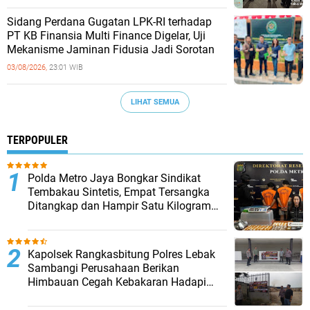
Sidang Perdana Gugatan LPK-RI terhadap
PT KB Finansia Multi Finance Digelar, Uji
Mekanisme Jaminan Fidusia Jadi Sorotan
03/08/2026,
23:01 WIB
LIHAT SEMUA
TERPOPULER
‎Polda Metro Jaya Bongkar Sindikat
Tembakau Sintetis, Empat Tersangka
Ditangkap dan Hampir Satu Kilogram
Barang Bukti Disita
Kapolsek Rangkasbitung Polres Lebak
Sambangi Perusahaan Berikan
Himbauan Cegah Kebakaran Hadapi
Musim Kemarau