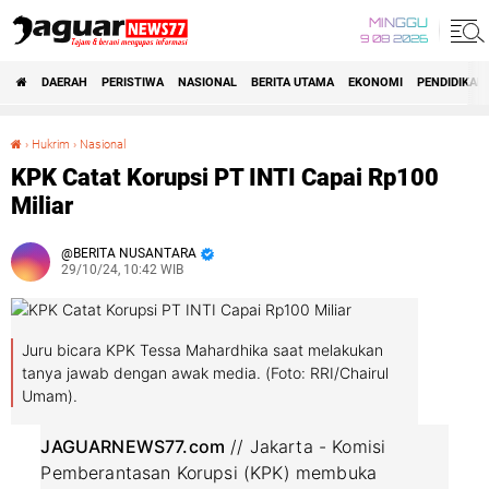
MINGGU
9 08 2026
DAERAH
PERISTIWA
NASIONAL
BERITA UTAMA
EKONOMI
PENDIDIKAN
›
Hukrim
›
Nasional
KPK Catat Korupsi PT INTI Capai Rp100 Miliar
KPK Catat Korupsi PT INTI Capai Rp100
Miliar
BERITA NUSANTARA
29/10/24, 10:42 WIB
Juru bicara KPK Tessa Mahardhika saat melakukan
tanya jawab dengan awak media. (Foto: RRI/Chairul
Umam).
JAGUARNEWS77.com
// Jakarta - Komisi
Pemberantasan Korupsi (KPK) membuka