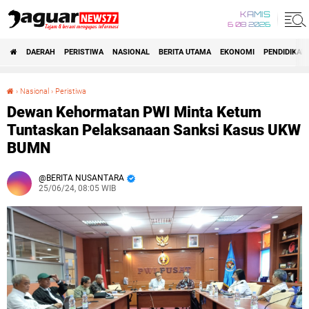
KAMIS
6 08 2026
DAERAH
PERISTIWA
NASIONAL
BERITA UTAMA
EKONOMI
PENDIDIKAN
›
Nasional
›
Peristiwa
Dewan Kehormatan PWI Minta Ketum Tuntaskan Pelaksanaan Sanksi Kasus UKW BUMN
Dewan Kehormatan PWI Minta Ketum
Tuntaskan Pelaksanaan Sanksi Kasus UKW
BUMN
BERITA NUSANTARA
25/06/24, 08:05 WIB