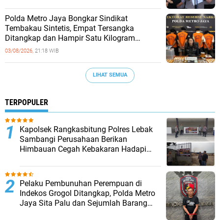
‎Polda Metro Jaya Bongkar Sindikat
Tembakau Sintetis, Empat Tersangka
Ditangkap dan Hampir Satu Kilogram
Barang Bukti Disita
03/08/2026,
21:18 WIB
LIHAT SEMUA
TERPOPULER
Kapolsek Rangkasbitung Polres Lebak
Sambangi Perusahaan Berikan
Himbauan Cegah Kebakaran Hadapi
Musim Kemarau
Pelaku Pembunuhan Perempuan di
Indekos Grogol Ditangkap, Polda Metro
Jaya Sita Palu dan Sejumlah Barang
Bukti