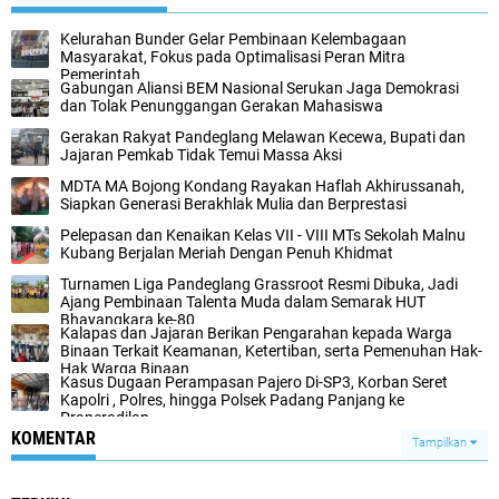
Kelurahan Bunder Gelar Pembinaan Kelembagaan
Masyarakat, Fokus pada Optimalisasi Peran Mitra
Pemerintah
Gabungan Aliansi BEM Nasional Serukan Jaga Demokrasi
dan Tolak Penunggangan Gerakan Mahasiswa
Gerakan Rakyat Pandeglang Melawan Kecewa, Bupati dan
Jajaran Pemkab Tidak Temui Massa Aksi
MDTA MA Bojong Kondang Rayakan Haflah Akhirussanah,
Siapkan Generasi Berakhlak Mulia dan Berprestasi
Pelepasan dan Kenaikan Kelas VII - VIII MTs Sekolah Malnu
Kubang Berjalan Meriah Dengan Penuh Khidmat
Turnamen Liga Pandeglang Grassroot Resmi Dibuka, Jadi
Ajang Pembinaan Talenta Muda dalam Semarak HUT
Bhayangkara ke-80
Kalapas dan Jajaran Berikan Pengarahan kepada Warga
Binaan Terkait Keamanan, Ketertiban, serta Pemenuhan Hak-
Hak Warga Binaan
Kasus Dugaan Perampasan Pajero Di-SP3, Korban Seret
Kapolri , Polres, hingga Polsek Padang Panjang ke
Praperadilan
KOMENTAR
Tampilkan