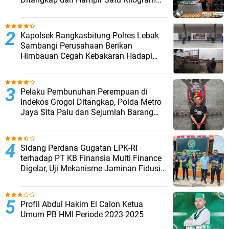
Barang Bukti Disita
Kapolsek Rangkasbitung Polres Lebak
Sambangi Perusahaan Berikan
Himbauan Cegah Kebakaran Hadapi
Musim Kemarau
Pelaku Pembunuhan Perempuan di
Indekos Grogol Ditangkap, Polda Metro
Jaya Sita Palu dan Sejumlah Barang
Bukti
Sidang Perdana Gugatan LPK-RI
terhadap PT KB Finansia Multi Finance
Digelar, Uji Mekanisme Jaminan Fidusia
Jadi Sorotan
Profil Abdul Hakim El Calon Ketua
Umum PB HMI Periode 2023-2025