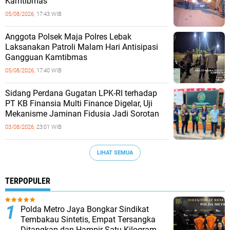
Kamtibmas
05/08/2026,
17:43 WIB
Anggota Polsek Maja Polres Lebak
Laksanakan Patroli Malam Hari Antisipasi
Gangguan Kamtibmas
05/08/2026,
17:40 WIB
Sidang Perdana Gugatan LPK-RI terhadap
PT KB Finansia Multi Finance Digelar, Uji
Mekanisme Jaminan Fidusia Jadi Sorotan
03/08/2026,
23:01 WIB
LIHAT SEMUA
TERPOPULER
‎Polda Metro Jaya Bongkar Sindikat
Tembakau Sintetis, Empat Tersangka
Ditangkap dan Hampir Satu Kilogram