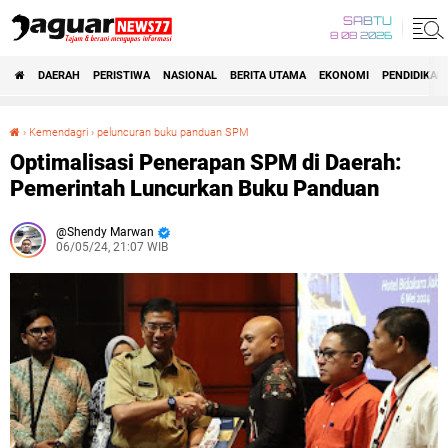
SABTU
8 08 2026
DAERAH
PERISTIWA
NASIONAL
BERITA UTAMA
EKONOMI
PENDIDIKAN
›
Kemendagri
›
peluncuran buku panduan SPM
Optimalisasi Penerapan SPM di Daerah: Pemerintah Luncurkan Buku Panduan
Optimalisasi Penerapan SPM di Daerah:
Pemerintah Luncurkan Buku Panduan
Shendy Marwan
06/05/24, 21:07 WIB