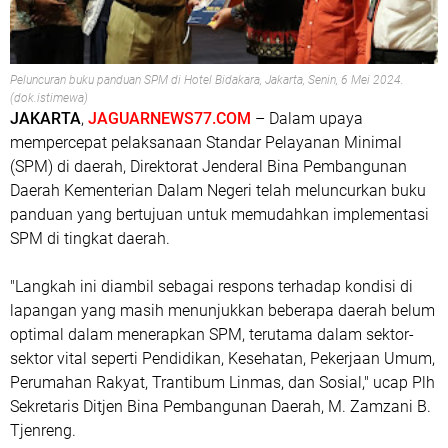
Peluncuran buku panduan SPM di Hotel Bidakara, Jakarta, Senin, 6 Mei 2024.
(dok.istimewa)
JAKARTA
,
JAGUARNEWS77.COM
– Dalam upaya
mempercepat pelaksanaan Standar Pelayanan Minimal
(SPM) di daerah, Direktorat Jenderal Bina Pembangunan
Daerah Kementerian Dalam Negeri telah meluncurkan buku
panduan yang bertujuan untuk memudahkan implementasi
SPM di tingkat daerah.
"Langkah ini diambil sebagai respons terhadap kondisi di
lapangan yang masih menunjukkan beberapa daerah belum
optimal dalam menerapkan SPM, terutama dalam sektor-
sektor vital seperti Pendidikan, Kesehatan, Pekerjaan Umum,
Perumahan Rakyat, Trantibum Linmas, dan Sosial," ucap Plh
Sekretaris Ditjen Bina Pembangunan Daerah, M. Zamzani B.
Tjenreng.