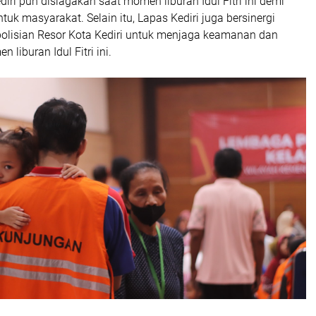
iri pun disiagakan saat momen liburan Idul Fitri ini demi
tuk masyarakat. Selain itu, Lapas Kediri juga bersinergi
olisian Resor Kota Kediri untuk menjaga keamanan dan
 liburan Idul Fitri ini.