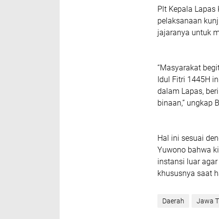
Plt Kepala Lapas 
pelaksanaan kunj
jajaranya untuk 
“Masyarakat begi
Idul Fitri 1445H 
dalam Lapas, ber
binaan,” ungkap B
Hal ini sesuai 
Yuwono bahwa kit
instansi luar ag
khususnya saat hari
Daerah
Jawa T