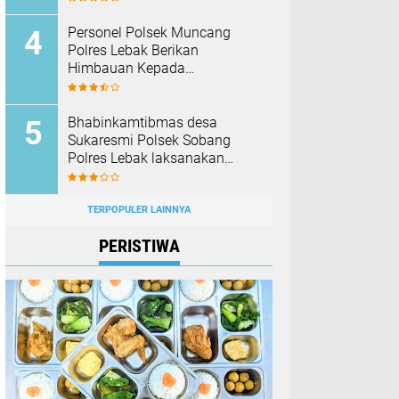
Barang Bukti
Personel Polsek Muncang
Polres Lebak Berikan
Himbauan Kepada
Masyarakat Agar Tidak
Membakar Hutan dan Lahan
Bhabinkamtibmas desa
Sukaresmi Polsek Sobang
Polres Lebak laksanakan
Sambang di Desa binaanya
TERPOPULER LAINNYA
PERISTIWA