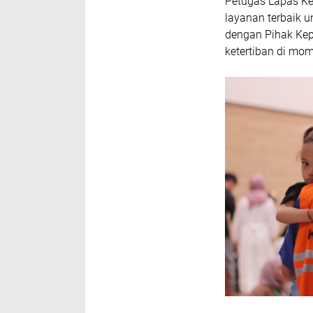
Petugas Lapas Ked
layanan terbaik un
dengan Pihak Kep
ketertiban di momen