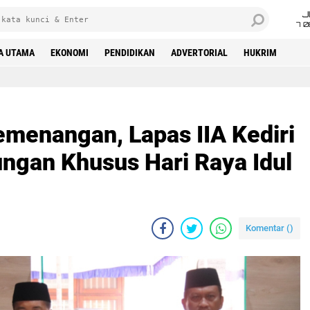
J
7 
A UTAMA
EKONOMI
PENDIDIKAN
ADVERTORIAL
HUKRIM
 Khusus Hari Raya Idul Fitri 1445 Hijriah
menangan, Lapas IIA Kediri
ngan Khusus Hari Raya Idul
Komentar (
)