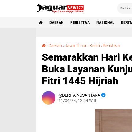
DAERAH
PERISTIWA
NASIONAL
BERIT
Semarakkan Hari Kemenangan, Lapas IIA Kediri Buka Layanan Kunjungan
›
Daerah
›
Jawa Timur
›
Kediri
›
Peristiwa
Semarakkan Hari Ke
Buka Layanan Kunju
Fitri 1445 Hijriah
BERITA NUSANTARA
11/04/24, 12:34 WIB