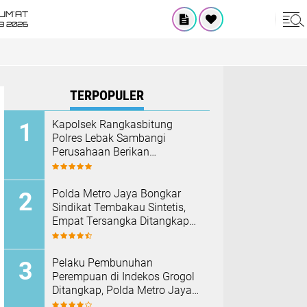
UM'AT
08 2026
TERPOPULER
Kapolsek Rangkasbitung
Polres Lebak Sambangi
Perusahaan Berikan
Himbauan Cegah Kebakaran
Hadapi Musim Kemarau
‎Polda Metro Jaya Bongkar
Sindikat Tembakau Sintetis,
Empat Tersangka Ditangkap
dan Hampir Satu Kilogram
Barang Bukti Disita
Pelaku Pembunuhan
Perempuan di Indekos Grogol
Ditangkap, Polda Metro Jaya
Sita Palu dan Sejumlah