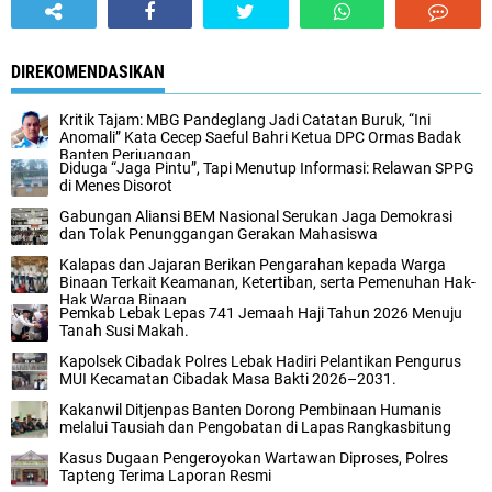
DIREKOMENDASIKAN
Kritik Tajam: MBG Pandeglang Jadi Catatan Buruk, “Ini
Anomali” Kata Cecep Saeful Bahri Ketua DPC Ormas Badak
Banten Perjuangan
Diduga “Jaga Pintu”, Tapi Menutup Informasi: Relawan SPPG
di Menes Disorot
Gabungan Aliansi BEM Nasional Serukan Jaga Demokrasi
dan Tolak Penunggangan Gerakan Mahasiswa
Kalapas dan Jajaran Berikan Pengarahan kepada Warga
Binaan Terkait Keamanan, Ketertiban, serta Pemenuhan Hak-
Hak Warga Binaan
Pemkab Lebak Lepas 741 Jemaah Haji Tahun 2026 Menuju
Tanah Susi Makah.
Kapolsek Cibadak Polres Lebak Hadiri Pelantikan Pengurus
MUI Kecamatan Cibadak Masa Bakti 2026–2031.
Kakanwil Ditjenpas Banten Dorong Pembinaan Humanis
melalui Tausiah dan Pengobatan di Lapas Rangkasbitung
Kasus Dugaan Pengeroyokan Wartawan Diproses, Polres
Tapteng Terima Laporan Resmi