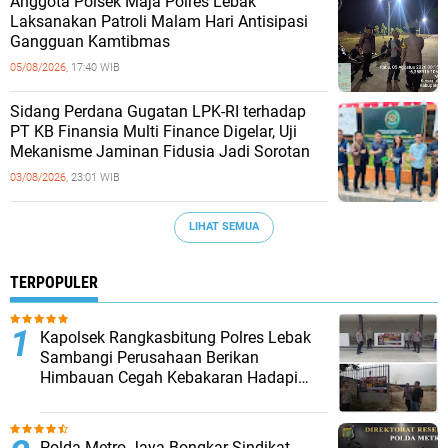
Anggota Polsek Maja Polres Lebak
Laksanakan Patroli Malam Hari Antisipasi
Gangguan Kamtibmas
05/08/2026,
17:40 WIB
Sidang Perdana Gugatan LPK-RI terhadap
PT KB Finansia Multi Finance Digelar, Uji
Mekanisme Jaminan Fidusia Jadi Sorotan
03/08/2026,
23:01 WIB
LIHAT SEMUA
TERPOPULER
Kapolsek Rangkasbitung Polres Lebak
Sambangi Perusahaan Berikan
Himbauan Cegah Kebakaran Hadapi
Musim Kemarau
‎Polda Metro Jaya Bongkar Sindikat