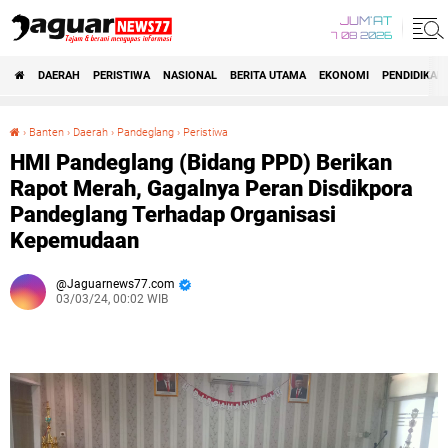
JUM'AT
7 08 2026
DAERAH
PERISTIWA
NASIONAL
BERITA UTAMA
EKONOMI
PENDIDIKAN
›
Banten
›
Daerah
›
Pandeglang
›
Peristiwa
HMI Pandeglang (Bidang PPD) Berikan Rapot Merah, Gagalnya Peran Disdikpora Pandeglang Terhadap Organisasi Kepemudaan
HMI Pandeglang (Bidang PPD) Berikan
Rapot Merah, Gagalnya Peran Disdikpora
Pandeglang Terhadap Organisasi
Kepemudaan
Jaguarnews77.com
03/03/24, 00:02 WIB