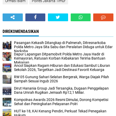
Ormas Islam
Polres Jakarta Timur
DIREKOMENDASIKAN
‎Pasangan Kekasih Ditangkap di Palmerah, Ditresnarkoba
Polda Metro Jaya Sita Sabu dan Peralatan Diduga untuk Edar
Narkoba‎
Dapur Lapangan Ditpamobvit Polda Metro Jaya Hadir di
Kemayoran, Ratusan Korban Kebakaran Terima Bantuan
Makanan‎
‎Ancol Siapkan Ragam Hiburan dan Edukasi Sambut Liburan
Sekolah 2026, Targetkan Jadi Destinasi Favorit Keluarga‎
‎RW 05 Gunung Sahari Selatan Bergerak, Warga Diajak Pilah
Sampah Sesuai Ingub 2026
Dirut Hanania Group Jadi Tersangka, Dugaan Penggelapan
Dana Umrah Rugikan Jemaah Rp12,1 Miliar.‎
Kompolnas Awards 2026 Resmi Dimulai, Dorong Kompetisi
Sehat dan Peningkatan Pelayanan Polri‎‎
HUT ke-18, KAI Kenang Pendiri, Perkuat Tekad Penegakan
Hukum