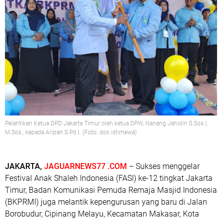
Pelantikan Ketua DPD Jakarta Timur oleh ketua DPW, Nanang Jahidin S.Sos.I,
M.Sos., kepada Aripan S.Pd.I. (Foto: dok.istimewa)
JAKARTA,
JAGUARNEWS77 .COM
– Sukses menggelar
Festival Anak Shaleh Indonesia (FASI) ke-12 tingkat Jakarta
Timur, Badan Komunikasi Pemuda Remaja Masjid Indonesia
(BKPRMI) juga melantik kepengurusan yang baru di Jalan
Borobudur, Cipinang Melayu, Kecamatan Makasar, Kota