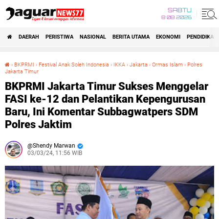
SABTU
8 08 2026
DAERAH
PERISTIWA
NASIONAL
BERITA UTAMA
EKONOMI
PENDIDIKAN
›
BKPRMI
›
Festival Anak Soleh Indonesia
›
IKKA
›
Jakarta
›
Ormas Islam
›
Polres
Jakarta Timur
BKPRMI Jakarta Timur Sukses Menggelar FASI ke-12 dan Pelantikan Kepengurusan Baru, Ini Komentar Subbagwatpers SDM Polres Jaktim
BKPRMI Jakarta Timur Sukses Menggelar
FASI ke-12 dan Pelantikan Kepengurusan
Baru, Ini Komentar Subbagwatpers SDM
Polres Jaktim
Shendy Marwan
03/03/24, 11:56 WIB