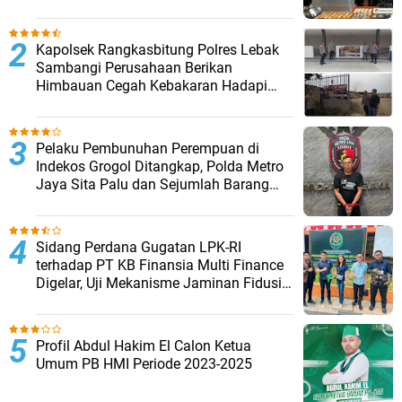
Barang Bukti Disita
Kapolsek Rangkasbitung Polres Lebak
Sambangi Perusahaan Berikan
Himbauan Cegah Kebakaran Hadapi
Musim Kemarau
Pelaku Pembunuhan Perempuan di
Indekos Grogol Ditangkap, Polda Metro
Jaya Sita Palu dan Sejumlah Barang
Bukti
Sidang Perdana Gugatan LPK-RI
terhadap PT KB Finansia Multi Finance
Digelar, Uji Mekanisme Jaminan Fidusia
Jadi Sorotan
Profil Abdul Hakim El Calon Ketua
Umum PB HMI Periode 2023-2025