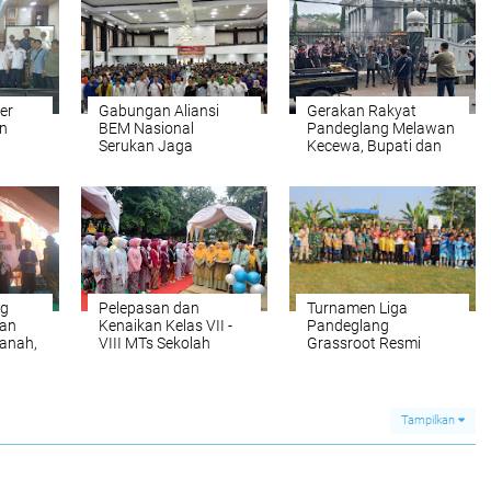
er
Gabungan Aliansi
Gerakan Rakyat
n
BEM Nasional
Pandeglang Melawan
Serukan Jaga
Kecewa, Bupati dan
kus
Demokrasi dan Tolak
Jajaran Pemkab
si
Penunggangan
Tidak Temui Massa
Gerakan Mahasiswa
Aksi
ng
Pelepasan dan
Turnamen Liga
an
Kenaikan Kelas VII -
Pandeglang
sanah,
VIII MTs Sekolah
Grassroot Resmi
si
Malnu Kubang
Dibuka, Jadi Ajang
 dan
Berjalan Meriah
Pembinaan Talenta
Dengan Penuh
Muda dalam Semarak
Khidmat
HUT Bhayangkara ke-
Tampilkan
80