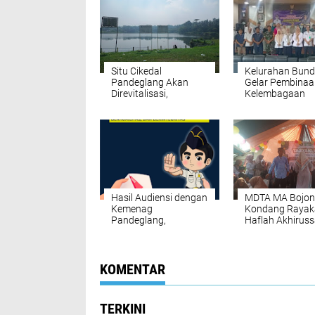
Situ Cikedal
Kelurahan Bund
Pandeglang Akan
Gelar Pembinaa
Direvitalisasi,
Kelembagaan
Pemprov Banten
Masyarakat, Fo
Siapkan Anggaran
pada Optimalisa
Rp9,7 Miliar
Peran Mitra
Pemerintah
Hasil Audiensi dengan
MDTA MA Bojo
Kemenag
Kondang Rayak
Pandeglang,
Haflah Akhirus
Komando HAM Akan
Siapkan Genera
Surati BPK dan Polda
Berakhlak Mulia
Banten
Berprestasi
KOMENTAR
TERKINI