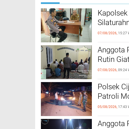
Kapolsek
Silaturah
07/08/2026,
15:27 
Anggota 
Rutin Gia
07/08/2026,
09:24 
Polsek Ci
Patroli 
05/08/2026,
17:43 
Anggota 