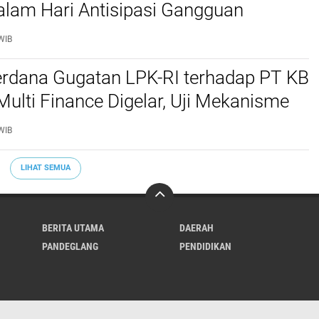
alam Hari Antisipasi Gangguan
as
WIB
erdana Gugatan LPK-RI terhadap PT KB
Multi Finance Digelar, Uji Mekanisme
idusia Jadi Sorotan
WIB
LIHAT SEMUA
BERITA UTAMA
DAERAH
PANDEGLANG
PENDIDIKAN