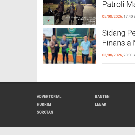
Patroli M
Kamtibm
05/08/2026,
17:40 
Sidang P
Finansia 
Jaminan F
03/08/2026,
23:01 
ADVERTORIAL
BANTEN
HUKRIM
LEBAK
SOROTAN