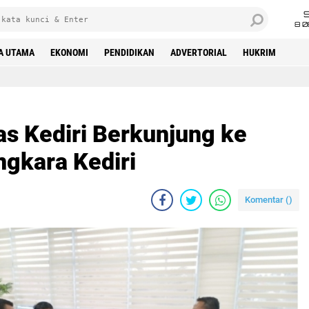
8 0
A UTAMA
EKONOMI
PENDIDIKAN
ADVERTORIAL
HUKRIM
ri
as Kediri Berkunjung ke
gkara Kediri
Komentar (
)