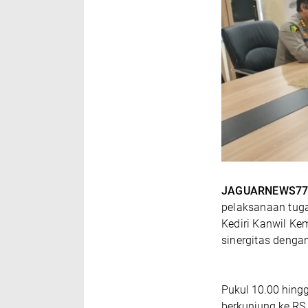
JAGUARNEWS77
pelaksanaan tuga
Kediri Kanwil K
sinergitas denga
Pukul 10.00 hingg
berkunjung ke RS 