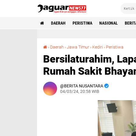
DAERAH
PERISTIWA
NASIONAL
BERIT
Bersilaturahim, Lapas Kediri Berkunjung ke Rumah Sakit Bhayangkara Kedi
›
Daerah
›
Jawa Timur
›
Kediri
›
Peristiwa
Bersilaturahim, Lap
Rumah Sakit Bhayan
BERITA NUSANTARA
04/03/24, 20:58 WIB