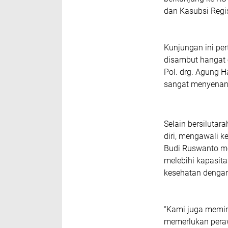
dan Kasubsi Regis
Kunjungan ini pe
disambut hangat 
Pol. drg. Agung H
sangat menyenang
Selain bersiluta
diri, mengawali k
Budi Ruswanto men
melebihi kapasit
kesehatan dengan
“Kami juga memin
memerlukan peraw