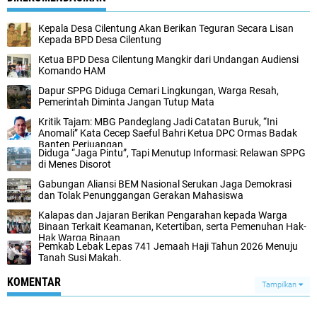
Kepala Desa Cilentung Akan Berikan Teguran Secara Lisan
Kepada BPD Desa Cilentung
Ketua BPD Desa Cilentung Mangkir dari Undangan Audiensi
Komando HAM
Dapur SPPG Diduga Cemari Lingkungan, Warga Resah,
Pemerintah Diminta Jangan Tutup Mata
Kritik Tajam: MBG Pandeglang Jadi Catatan Buruk, “Ini
Anomali” Kata Cecep Saeful Bahri Ketua DPC Ormas Badak
Banten Perjuangan
Diduga “Jaga Pintu”, Tapi Menutup Informasi: Relawan SPPG
di Menes Disorot
Gabungan Aliansi BEM Nasional Serukan Jaga Demokrasi
dan Tolak Penunggangan Gerakan Mahasiswa
Kalapas dan Jajaran Berikan Pengarahan kepada Warga
Binaan Terkait Keamanan, Ketertiban, serta Pemenuhan Hak-
Hak Warga Binaan
Pemkab Lebak Lepas 741 Jemaah Haji Tahun 2026 Menuju
Tanah Susi Makah.
KOMENTAR
Tampilkan