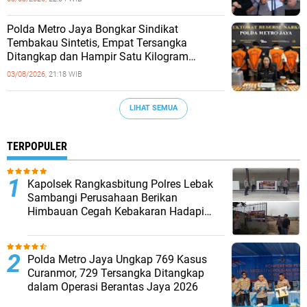
‎Polda Metro Jaya Bongkar Sindikat
Tembakau Sintetis, Empat Tersangka
Ditangkap dan Hampir Satu Kilogram
Barang Bukti Disita
03/08/2026,
21:18 WIB
LIHAT SEMUA
TERPOPULER
Kapolsek Rangkasbitung Polres Lebak
Sambangi Perusahaan Berikan
Himbauan Cegah Kebakaran Hadapi
Musim Kemarau
Polda Metro Jaya Ungkap 769 Kasus
Curanmor, 729 Tersangka Ditangkap
dalam Operasi Berantas Jaya 2026‎