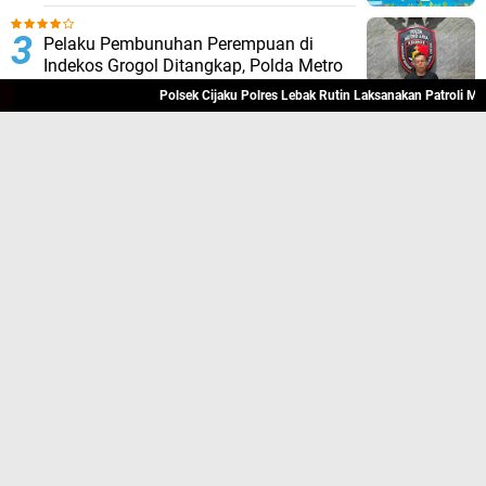
Pelaku Pembunuhan Perempuan di
Indekos Grogol Ditangkap, Polda Metro
Jaya Sita Palu dan Sejumlah Barang
Polsek Cijaku Polres Lebak Rutin Laksanakan Patroli Mobil
Bukti
Personel Polsek Muncang Polres Lebak
Berikan Himbauan Kepada Masyarakat
Agar Tidak Membakar Hutan dan Lahan
Bhabinkamtibmas desa Sukaresmi
Polsek Sobang Polres Lebak laksanakan
Sambang di Desa binaanya
TERPOPULER LAINNYA
JELAJAHI