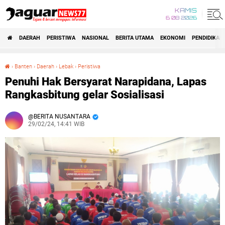
KAMIS
6 08 2026
DAERAH
PERISTIWA
NASIONAL
BERITA UTAMA
EKONOMI
PENDIDIKAN
›
Banten
›
Daerah
›
Lebak
›
Peristiwa
Penuhi Hak Bersyarat Narapidana, Lapas Rangkasbitung gelar Sosialisasi
Penuhi Hak Bersyarat Narapidana, Lapas
Rangkasbitung gelar Sosialisasi
BERITA NUSANTARA
29/02/24, 14:41 WIB